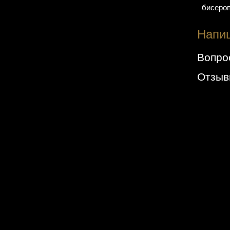
бисероп
Напи
Вопро
Отзы