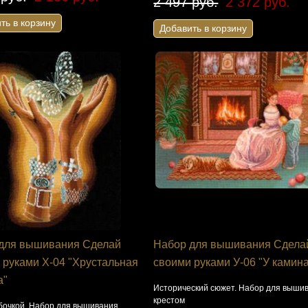
2 497 руб.
2 372 руб.
ть в корзину
Добавить в корзину
для вышивания Сделай
Набор для вышивания Сдела
 руками Х-04 "Хрустальная
своими руками У-06 "У камин
а"
Исторический сюжет. Набор для выши
крестом
абочкой. Набор для вышивания