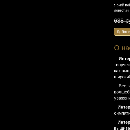
Яркий пе
лонгстич
638 р
Добави
О на
Инте
творчес
как выш
широкий
Все, чт
волшебн
уважени
Интер
симпати
Интер
вышиван