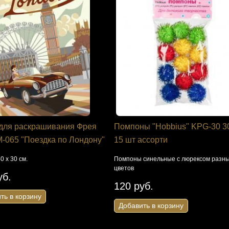
для раскрашивания Фрея
Помпоны "Hobbius" KPG-30 3
-065 "Поездка по Лондону"
15 шт ассорти
0 х 30 см.
Помпоны синельные с люрексом разн
цветов
уб.
120 руб.
ть в корзину
Добавить в корзину