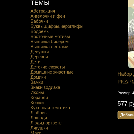
ТЕМЫ
Абстракция
Ангелочки и феи
Бабочки
Буквы,цифры,иероглифы
Водоемы
Восточные мотивы
Вышивка бисером
Вышивка лентами
Девушки
Деревня
Дети
Детские сюжеты
Домашние животные
Набор 
Домики
PKZ/PM
Замки
Знаки зодиака
Иконы
Размер: 4
Корабли
Кошки
577 р
Кухонная тематика
Любовь
Добави
Лошади
Люди,портреты
Лягушки
Маки