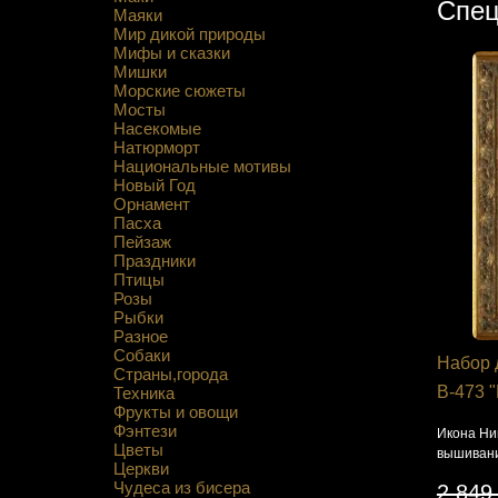
Спец
Маяки
Мир дикой природы
Мифы и сказки
Мишки
Морские сюжеты
Мосты
Насекомые
Натюрморт
Национальные мотивы
Новый Год
Орнамент
Пасха
Пейзаж
Праздники
Птицы
Розы
Рыбки
Разное
Собаки
Набор 
Страны,города
В-473 
Техника
Фрукты и овощи
Фэнтези
Икона Ни
Цветы
вышивани
Церкви
Чудеса из бисера
2 849