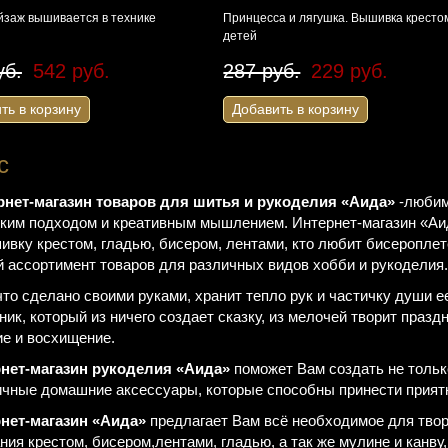
йзаж вышивается в технике
Принцесса и лягушка. Вышивка кресто
детей
уб.
542 руб.
287 руб.
229 руб.
ть в корзину
Добавить в корзину
с
рнет-магазин товаров для шитья и рукоделия «Аида»
-любим
ким подходом и креативным мышлением. Интернет-магазин «Аид
ивку крестом, гладью, бисером, лентами, кто любит бисероплет
 ассортимент товаров для различных видов хобби и рукоделия.
о сделано своими руками, хранит тепло рук и частичку души е
ик, который из ничего создает сказку, из мелочей творит празд
е и восхищение.
нет-магазин рукоделия «Аида»
поможет Вам создать не тольк
чные домашние аксессуары, которые способны принести прият
нет-магазин «Аида»
предлагает Вам всё необходимое для твор
ия крестом, бисером,лентами, гладью, а так же мулине и канву