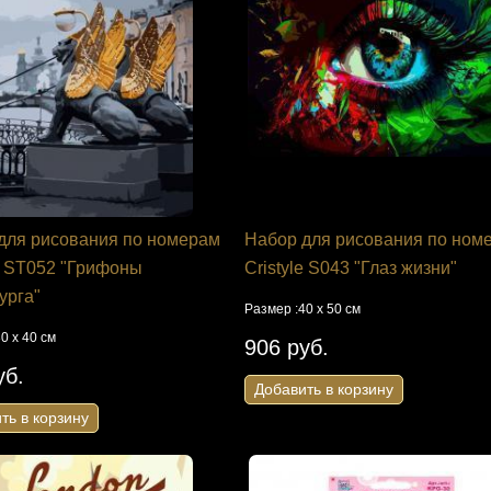
для рисования по номерам
Набор для рисования по ном
le ST052 "Грифоны
Cristyle S043 "Глаз жизни"
урга"
Размер :40 х 50 см
0 х 40 см
906 руб.
уб.
Добавить в корзину
ть в корзину