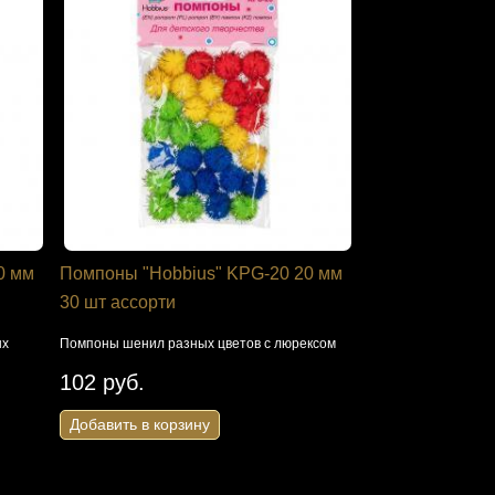
0 мм
Помпоны "Hobbius" KPG-20 20 мм
30 шт ассорти
ых
Помпоны шенил разных цветов с люрексом
102 руб.
Добавить в корзину