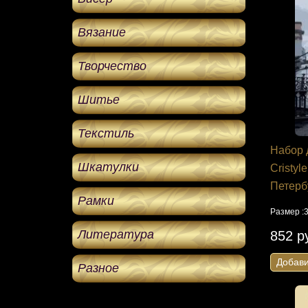
Вязание
Творчество
Шитье
Текстиль
Набор 
Шкатулки
Cristy
Петерб
Рамки
Размер :3
Литература
852 р
Добави
Разное