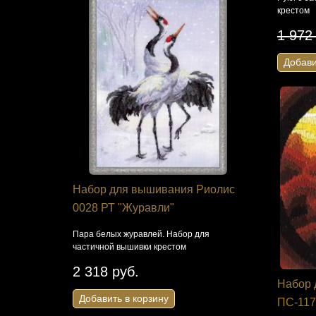
крестом
1 972
Добави
трёнин
Набор для вышивания Риолис
Набор для
ий соня"
0028 РТ "Журавли"
BN-1084 "
ва с
Пара белых журавлей. Набор для
Кухонная тем
частичной вышивки крестом
вышивания б
2 318 руб.
823 руб
Набор 
Добавить в корзину
Добавить 
ПС-117