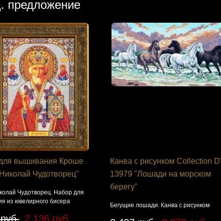
. предложение
для вышивания Кроше
Канва с рисунком Collection D'
"Николай Чудотворец"
13979 "Лошади на морском
берегу"
колай Чудотворец. Набор для
я из ювелирного бисера
Бегущие лошади. Канва с рисунком
 руб.
2 136 руб.