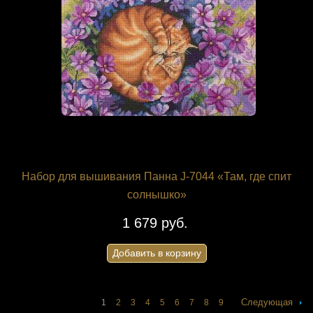
Набор для вышивания Панна J-7044 «Там, где спит
солнышко»
1 679 руб.
Добавить в корзину
Следующая
1
2
3
4
5
6
7
8
9