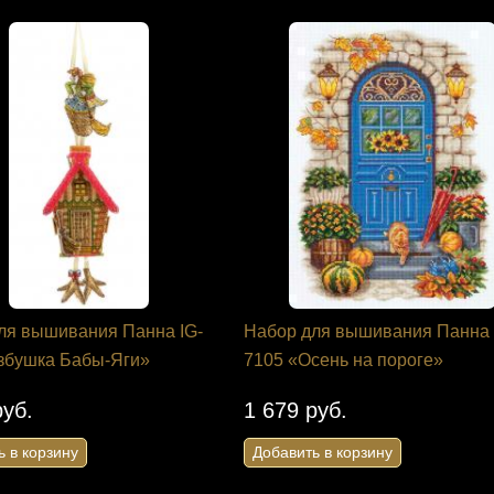
в корзину
ля вышивания Панна IG-
Набор для вышивания Панна
збушка Бабы-Яги»
7105 «Осень на пороге»
руб.
1 679 руб.
ь в корзину
Добавить в корзину