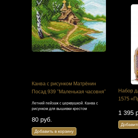
 цв. А3
Канва с рисунком Матрёнин
Набор дл
Набор д
" ДК-027
Посад 939 "Маленькая часовня"
своими ру
1575 «П
украшения
Летний пейзаж с церквушкой. Канва с
рисунком для вышивки крестом
я крестом
Золотая рыб
1 395 
крестиком
80 руб.
Добавит
363 руб
Добавить в корзину