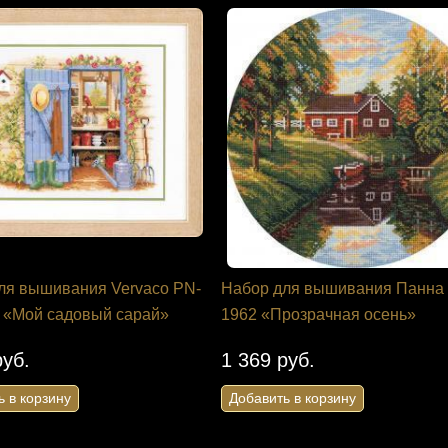
ля вышивания Vervaco PN-
Набор для вышивания Панна
 «Мой садовый сарай»
1962 «Прозрачная осень»
руб.
1 369 руб.
ь в корзину
Добавить в корзину