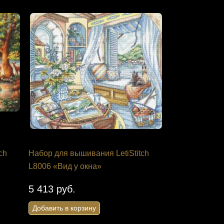
ch
Набор для вышивания LetiStitch
L8006 «Вид у окна»
5 413 руб.
Добавить в корзину