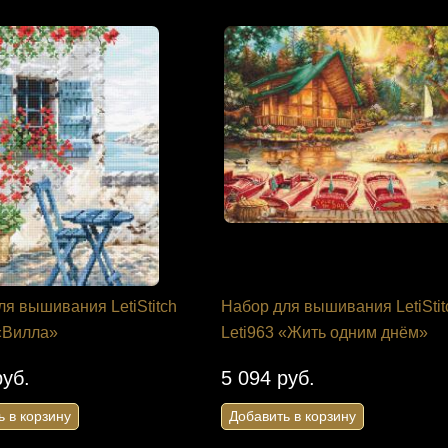
ля вышивания LetiStitch
Набор для вышивания LetiStit
 «Вилла»
Leti963 «Жить одним днём»
руб.
5 094 руб.
ь в корзину
Добавить в корзину