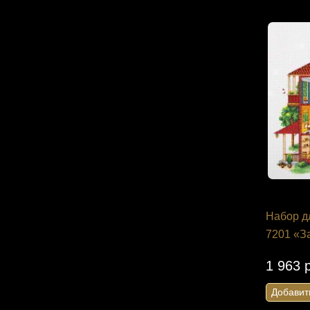
Набор д
7201 «З
1 963 
Добавит