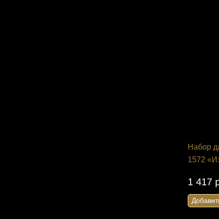
Добавить 
Набор д
1572 «И
1 417 
Добавит