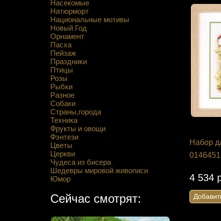
Насекомые
Натюрморт
Национальные мотивы
Новый Год
Орнамент
Пасха
Пейзаж
Праздники
Птицы
Розы
Рыбки
Разное
Собаки
Страны,города
Техника
Фрукты и овощи
Фэнтези
Набор д
Цветы
Церкви
0146451
Чудеса из бисера
Шедевры мировой живописи
4 534 
Юмор
Сейчас смотрят:
Добавит