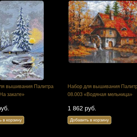
ля вышивания Палитра
Набор для вышивания Палит
«На закате»
08.003 «Водяная мельница»
руб.
1 862 руб.
ь в корзину
Добавить в корзину