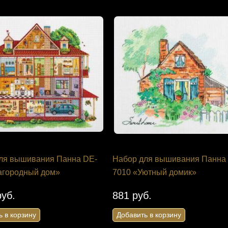
ля вышивания Панна DE-
Набор для вышивания Панна
агородный дом»
7010 «Уютный домик»
руб.
881 руб.
ь в корзину
Добавить в корзину