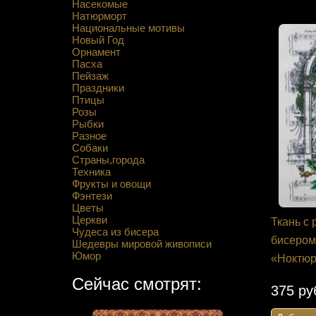
Насекомые
Натюрморт
Национальные мотивы
Новый Год
Орнамент
Пасха
Пейзаж
Праздники
Птицы
Розы
Рыбки
Разное
Собаки
Страны,города
Техника
Фрукты и овощи
Фэнтези
Цветы
Церкви
Ткань с
Чудеса из бисера
бисером
Шедевры мировой живописи
Юмор
«Ноктю
Сейчас смотрят:
375 ру