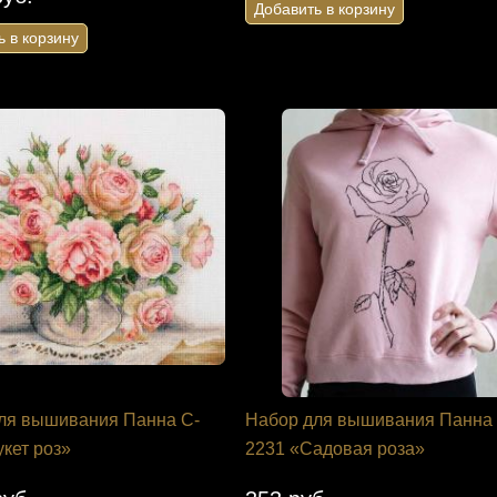
в корзину
Добавить в корзину
ь в корзину
ля вышивания Панна C-
Набор для вышивания Панна 
укет роз»
2231 «Садовая роза»