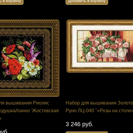
ь в корзину
Добавить в корзину
я вышивания
Канва с рисунком Collection
s 71-07242
D'Art 11500 "Лошади в загоне"
й павлин"
Лошади. Канва с рисунком для
ля вышивания Риолис
Набор для вышивания Золот
вышивания крестом
ей красе. Вышивка
одушка/панно 'Жостовская
Руно ЛЦ-040 "«Розы на столе
 швом
1 213 руб.
»
б.
3 246 руб.
Добавить в корзину
руб.