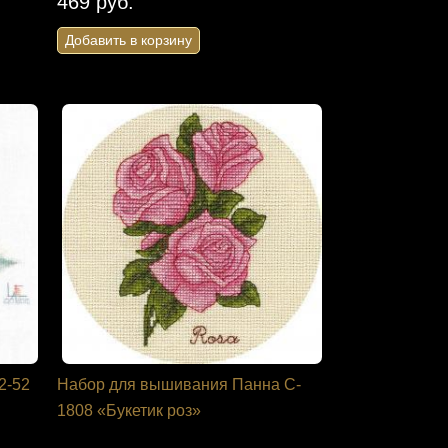
469 руб.
Добавить в корзину
2-52
Набор для вышивания Панна C-
1808 «Букетик роз»