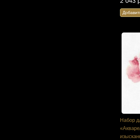
2 043 
Добавит
Набор д
«Акваре
изыскан