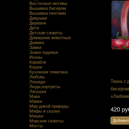
Восточные мотивы
Вышивка бисером
Вышивка лентами
Девушки
Деревня
Дети
Детские сюжеты
Домашние животные
Домики
Замки
Знаки зодиака
Иконы
Корабли
Кошки
Кухонная тематика
Любовь
Ткань с
Лошади
Люди,портреты
бисером
Лягушки
Маки
«Любим
Маяки
Мир дикой природы
420 ру
Мифы и сказки
Мишки
Добавит
Морские сюжеты
Мосты