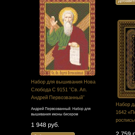
Добавит
я Панна
Набор для вышивания Нова
Набор дл
енада»
Слобода С 9151 "Св. Ап.
Dimension
Андрей Первозванный"
"Красочны
ицами можно
Набор д
 Аида
Андрей Первозванный. Набор для
Павлин во вс
1642 «П
вышивания иконы бисером
гобеленовым
роспись
1 948 руб.
1 415 ру
2 759 