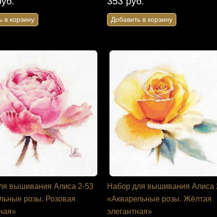
руб.
353 руб.
ь в корзину
Добавить в корзину
ля вышивания Алиса 2-53
Набор для вышивания Алиса 
льные розы. Розовая
«Акварельные розы. Жёлтая
ная»
элегантная»