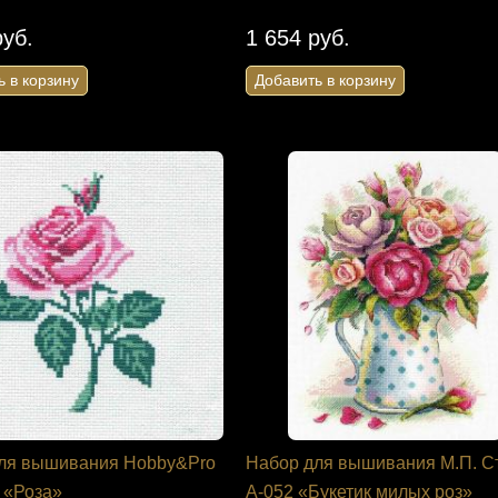
руб.
1 654 руб.
ь в корзину
Добавить в корзину
ля вышивания Hobby&Pro
Набор для вышивания М.П. С
0 «Роза»
А-052 «Букетик милых роз»