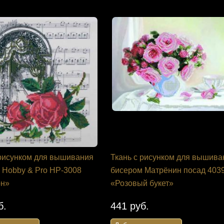
 рисунком для вышивания
Ткань с рисунком для вышива
 Hobby & Pro НР-3008
бисером Матрёнин посад 403
рн»
«Розовый букет»
б.
441 руб.