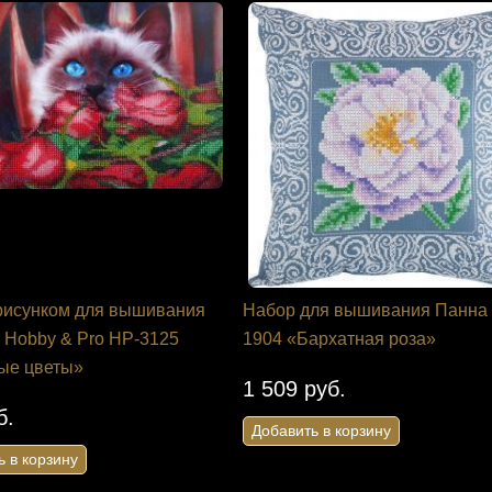
 рисунком для вышивания
Набор для вышивания Панна
 Hobby & Pro НР-3125
1904 «Бархатная роза»
ые цветы»
1 509 руб.
б.
Добавить в корзину
ь в корзину