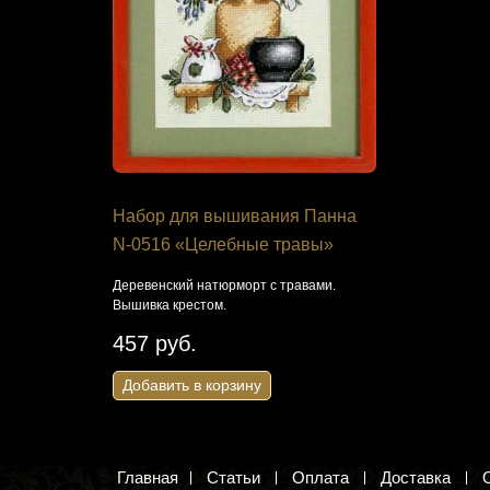
я
Набор для вышивания Панна
Набор дл
рхидеи
N-0516 «Целебные травы»
своими ру
души"
Деревенский натюрморт с травами.
Вышивка крестом.
ом. Набор
Звуки скрипк
457 руб.
1 003 ру
Добавить в корзину
Добавить 
Главная
Статьи
Оплата
Доставка