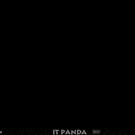
Набор для вышивания Жар-
Набор для вышивани
птица М-370 "Мамино счастье:
PS-1990 "Горное шале
Малыш"
Уютный домик в горах. Набор
вышивки крестом
Метрика для мальчика. Вышивка
крестиком
2 703 руб.
390 руб.
Добавить в корзину
Добавить в корзину
ы