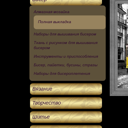
Алмазная мозайка
Полная выкладка
Наборы для вышивания бисером
Ткань с рисунком для вышивания
бисером
Инструменты и приспособления
Бисер, пайетки, бусины, стразы
Наборы для бисероплетения
Вязание
Творчество
Шитье