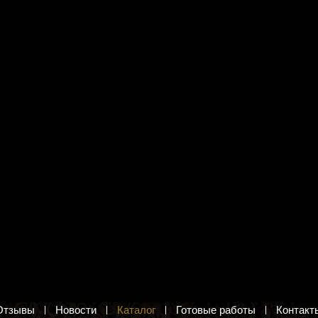
я вышивания Сделай
Набор для вышивания Жар-
ками М-23 "Мелодия
птица М-052 "Лето на пасеке"
Мишка с мёдом. Набор для вышивания
крестиком
и. Вышивка крестом
240 руб.
б.
Добавить в корзину
в корзину
Отзывы
Новости
Каталог
Готовые работы
Контакт