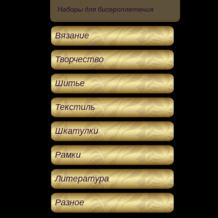
Наборы для бисероплетения
Вязание
Творчество
Шитье
Текстиль
Шкатулки
Рамки
Литература
Разное