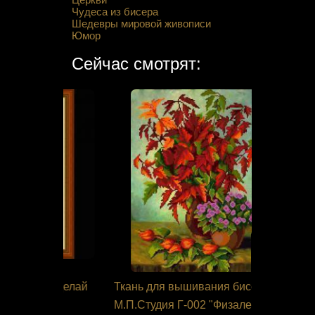
Чудеса из бисера
Шедевры мировой живописи
Юмор
Сейчас смотрят:
я Сделай
Ткань для вышивания бисером
Ткань с р
М.П.Студия Г-002 "Физалес и
бисером 