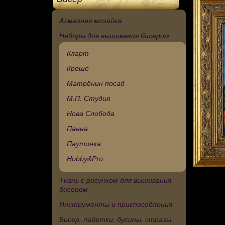
Алмазная мозайка
Наборы для вышивания бисером
Кларт
Кроше
Матрёнин посад
М.П. Студия
Нова Слобода
Панна
Паутинка
Hobby&Pro
Ткань с рисунком для вышивания
бисером
Инструменты и приспособления
Бисер, пайетки, бусины, стразы