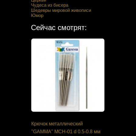
Чудеса из бисера
Шедевры мировой живописи
Юмор
Сейчас смотрят:
еновые
Крючок металлический
Набор дл
"GAMMA" MCH-01 d 0.5-0.8 мм
В-245 "Пе