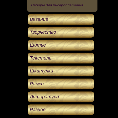
Наборы для бисероплетения
Вязание
Творчество
Шитье
Текстиль
Шкатулки
Рамки
Литература
Разное