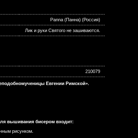
Panna (Панна) (Россия)
Лик и руки Святого не зашиваются.
210079
реподобномученицы Евгении Римской».
для вышивания бисером входит:
енным рисунком.