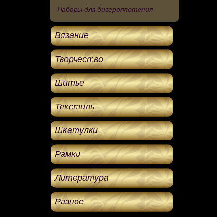
Наборы для бисероплетения
Вязание
Творчество
Шитье
Текстиль
Шкатулки
Рамки
Литература
Разное