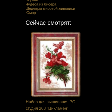
Чудеса из бисера
Шедевры мировой живописи
Юмор
Сейчас смотрят:
я Нова
Набор для вышивания РС
Канва с ри
ородица
студия 263 "Цикламен"
D'Art 8050