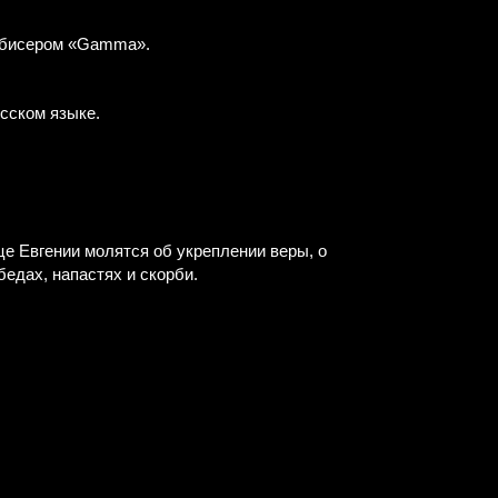
я бисером «Gamma».
усском языке.
е Евгении молятся об укреплении веры, о
бедах, напастях и скорби.