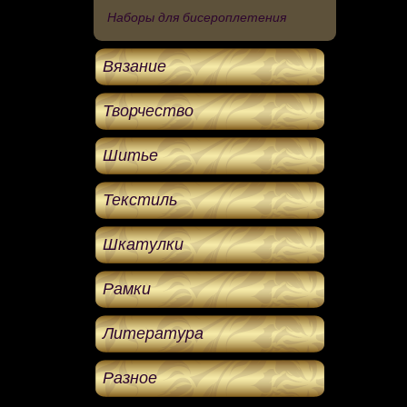
Наборы для бисероплетения
Вязание
Творчество
Шитье
Текстиль
Шкатулки
Рамки
Литература
Разное