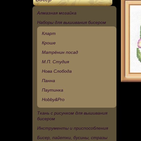
Алмазная мозайка
Наборы для вышивания бисером
Кларт
Кроше
Матрёнин посад
М.П. Студия
Нова Слобода
Панна
Паутинка
Hobby&Pro
Ткань с рисунком для вышивания
бисером
Инструменты и приспособления
Бисер, пайетки, бусины, стразы