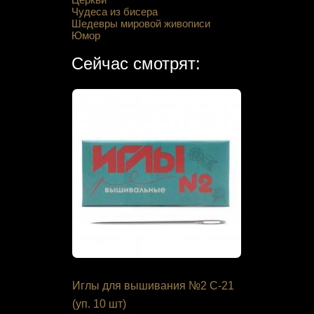
Чудеса из бисера
Шедевры мировой живописи
Юмор
Сейчас смотрят:
я «GAMMA»
Иглы для вышивания №2 С-21
Набор для
(уп. 10 шт)
PN-000816