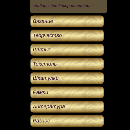
Наборы для бисероплетения
Вязание
Творчество
Шитье
Текстиль
Шкатулки
Рамки
Литература
Разное