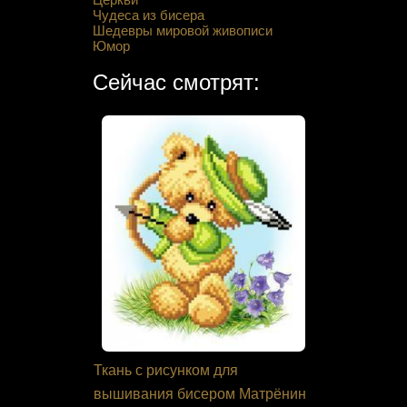
Чудеса из бисера
Шедевры мировой живописи
Юмор
Сейчас смотрят:
я Панна
Ткань с рисунком для
Лента эла
вышивания бисером Матрёнин
метражом