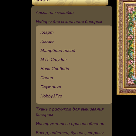
Алмазная мозайка
Наборы для вышивания бисером
Кларт
Кроше
Матрёнин посад
М.П. Студия
Нова Слобода
Панна
Паутинка
Hobby&Pro
Ткань с рисунком для вышивания
бисером
Инструменты и приспособления
Бисер, пайетки, бусины, стразы