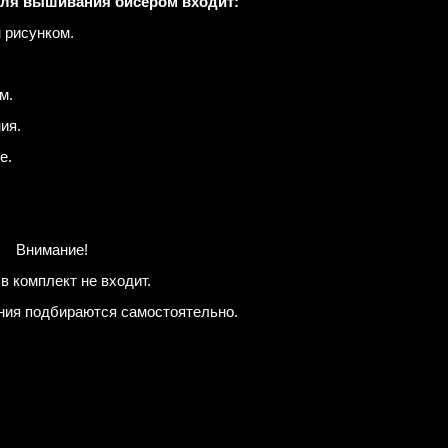
для вышивания бисером входит:
 рисунком.
м.
ия.
е.
Внимание!
в комплект не входит.
ния подбираются самостоятельно.