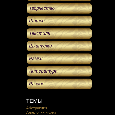
Творчество
Шитье
Текстиль
Шкатулки
Рамки
Литература
Разное
ТЕМЫ
Абстракция
Ангелочки и феи