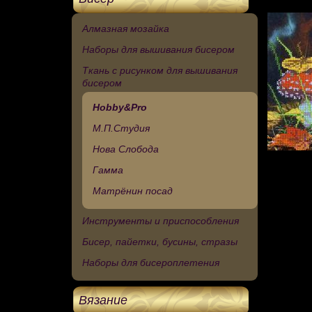
Алмазная мозайка
Наборы для вышивания бисером
Ткань с рисунком для вышивания
бисером
Hobby&Pro
М.П.Студия
Нова Слобода
Гамма
Матрёнин посад
Инструменты и приспособления
Бисер, пайетки, бусины, стразы
Наборы для бисероплетения
Вязание