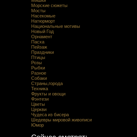
Мишки
Морские сюжеты
Мосты
Насекомые
Натюрморт
Национальные мотивы
Новый Год
Орнамент
Пасха
Пейзаж
Праздники
Птицы
Розы
Рыбки
Разное
Собаки
Страны,города
Техника
Фрукты и овощи
Фэнтези
Цветы
Церкви
Чудеса из бисера
Шедевры мировой живописи
Юмор