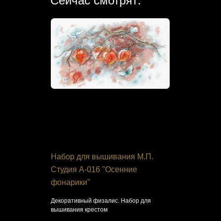
Сейчас смотрят:
я РС
Набор для вышивания М.П.
Набор дл
Студия А-016 "Осенние
Dimension
фонарики"
сборы"
я
Декоративный физалис. Набор для
Воробьи. На
вышивания крестом
2 498 ру