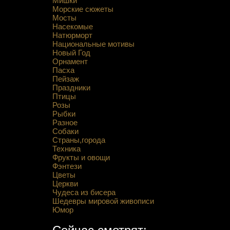
Мишки
Морские сюжеты
Мосты
Насекомые
Натюрморт
Национальные мотивы
Новый Год
Орнамент
Пасха
Пейзаж
Праздники
Птицы
Розы
Рыбки
Разное
Собаки
Страны,города
Техника
Фрукты и овощи
Фэнтези
Цветы
Церкви
Чудеса из бисера
Шедевры мировой живописи
Юмор