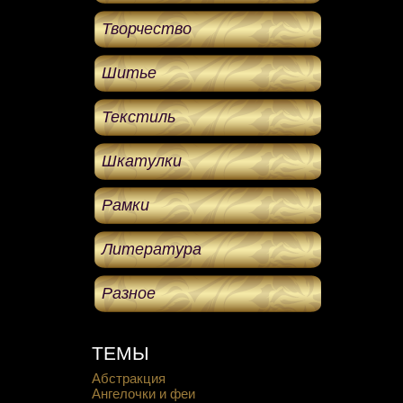
Творчество
Шитье
Текстиль
Шкатулки
Рамки
Литература
Разное
ТЕМЫ
Абстракция
Ангелочки и феи