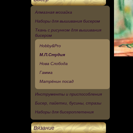
Алмазная мозайка
Наборы для вышивания бисером
Ткань с рисунком для вышивания
бисером
Hobby&Pro
М.П.Студия
Нова Слобода
Гамма
Матрёнин посад
Инструменты и приспособления
Бисер, пайетки, бусины, стразы
Наборы для бисероплетения
Вязание