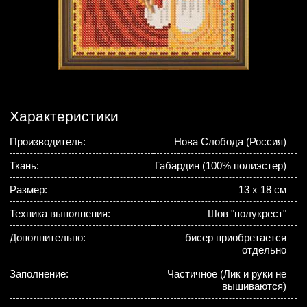
Характеристики
Производитель:
Нова Слобода (Россия)
Ткань:
Габардин (100% полиэстер)
Размер:
13 x 18 см
Техника выполнения:
Шов "полукрест"
Дополнительно:
бисер приобретается
отдельно
Заполнение:
Частичное (Лик и руки не
вышиваются)