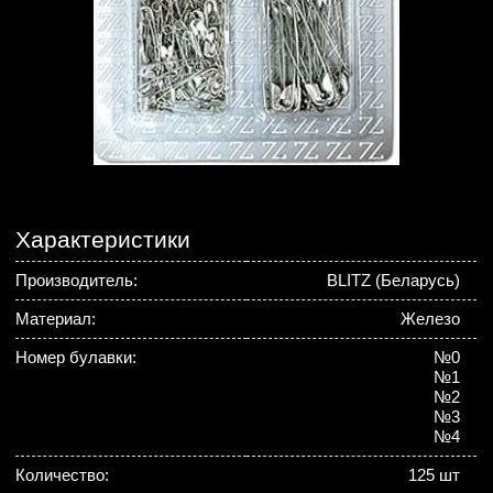
Характеристики
Производитель:
BLITZ (Беларусь)
Материал:
Железо
Номер булавки:
№0
№1
№2
№3
№4
Количество:
125 шт