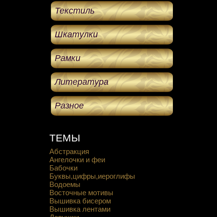
Текстиль
Шкатулки
Рамки
Литература
Разное
ТЕМЫ
Абстракция
Ангелочки и феи
Бабочки
Буквы,цифры,иероглифы
Водоемы
Восточные мотивы
Вышивка бисером
Вышивка лентами