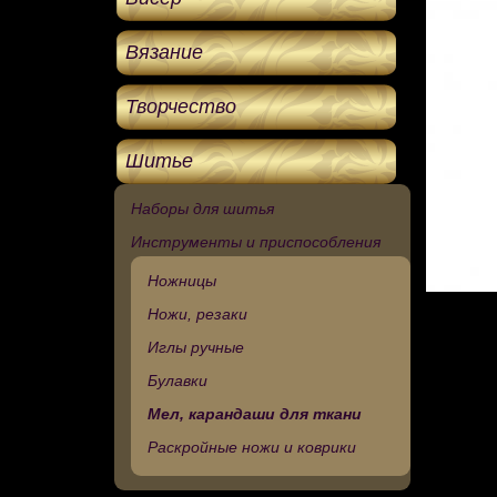
Вязание
Творчество
Шитье
Наборы для шитья
Инструменты и приспособления
Ножницы
Ножи, резаки
Иглы ручные
Булавки
Мел, карандаши для ткани
Раскройные ножи и коврики