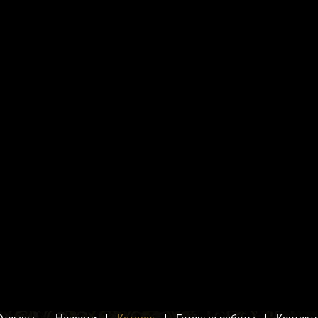
я вышивания Кроше
Набор для раскрашивания
городица Почаевская"
Фрея MET-PNB/PL-003 "Клод
Моне, Подсолнухи"
Почаевская. Вышивка иконы
Размер: 50 х 40 см.
б.
1 240 руб.
в корзину
Добавить в корзину