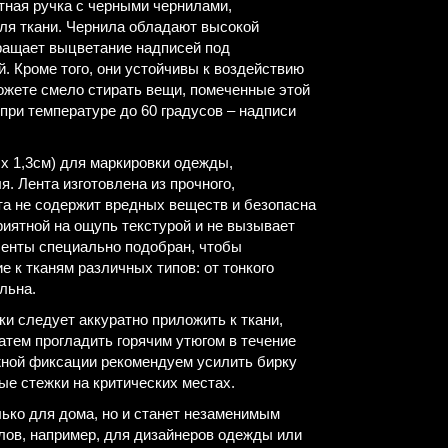
тная ручка с черными чернилами,
ля ткани. Чернила обладают высокой
ращает выцветание надписей под
. Кроме того, они устойчивы к воздействию
ожете смело стирать вещи, помеченные этой
при температуре до 60 градусов – надписи
 х 1,3см) для маркировки одежды,
я. Лента изготовлена из прочного,
та не содержит вредных веществ и безопасна
риятной на ощупь текстурой и не вызывает
ленты специально подобран, чтобы
 к тканям различных типов: от тонкого
льна.
и следует аккуратно приложить к ткани,
затем прогладить горячим утюгом в течение
жной фиксации рекомендуем усилить бирку
ые стежки на критических местах.
лько для дома, но и станет незаменимым
ов, например, для дизайнеров одежды или