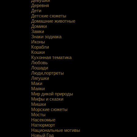
Девушки
Деревня
Дети
Детские сюжеты
Домашние животные
Домики
Замки
Знаки зодиака
Иконы
Корабли
Кошки
Кухонная тематика
Любовь
Лошади
Люди,портреты
Лягушки
Маки
Маяки
Мир дикой природы
Мифы и сказки
Мишки
Морские сюжеты
Мосты
Насекомые
Натюрморт
Национальные мотивы
Новый Год