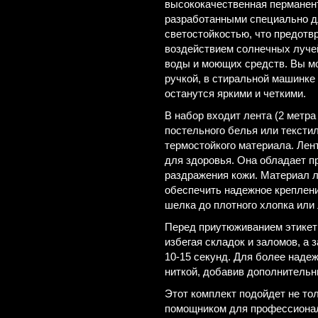
высококачественная перманен
разработанными специально д
светостойкостью, что предотв
воздействием солнечных лучей
воды и моющих средств. Вы м
ручкой, в стиральной машинке 
останутся яркими и четкими.
В набор входит лента (2 метра
постельного белья или текстил
термостойкого материала. Лен
для здоровья. Она обладает п
раздражения кожи. Материал 
обеспечить надежное крепление
шелка до плотного хлопка или 
Перед приутюживанием этикетк
избегая складок и заломов, а 
10-15 секунд. Для более наде
ниткой, добавив дополнительн
Этот комплект подойдет не то
помощником для профессионал