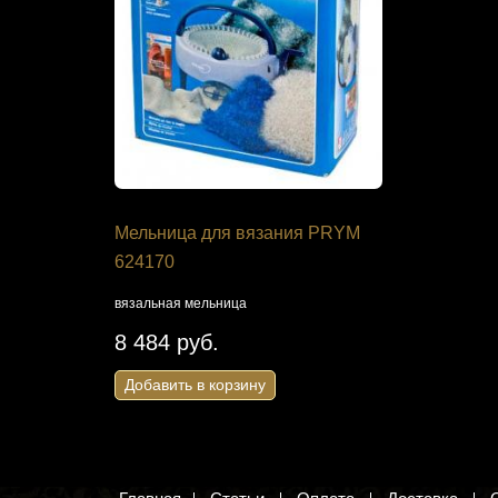
я РС
Мельница для вязания PRYM
Набор дл
624170
В-170 "Бо
ания крестом
вязальная мельница
Богородица 
бисером
8 484 руб.
2 467 ру
Добавить в корзину
Добавить 