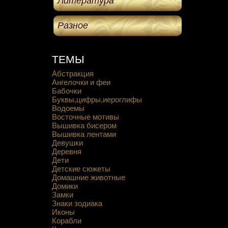
Литература
Разное
ТЕМЫ
Абстракция
Ангелочки и феи
Бабочки
Буквы,цифры,иероглифы
Водоемы
Восточные мотивы
Вышивка бисером
Вышивка лентами
Девушки
Деревня
Дети
Детские сюжеты
Домашние животные
Домики
Замки
Знаки зодиака
Иконы
Корабли