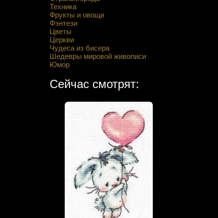
Техника
Фрукты и овощи
Фэнтези
Цветы
Церкви
Чудеса из бисера
Шедевры мировой живописи
Юмор
Сейчас смотрят: