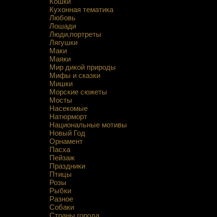
Кошки
Кухонная тематика
Любовь
Лошади
Люди,портреты
Лягушки
Маки
Маяки
Мир дикой природы
Мифы и сказки
Мишки
Морские сюжеты
Мосты
Насекомые
Натюрморт
Национальные мотивы
Новый Год
Орнамент
Пасха
Пейзаж
Праздники
Птицы
Розы
Рыбки
Разное
Собаки
Страны,города