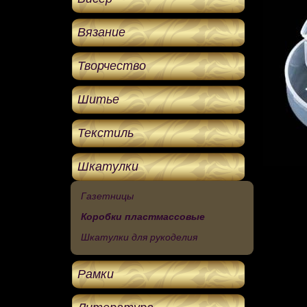
Вязание
Творчество
Шитье
Текстиль
Шкатулки
Газетницы
Коробки пластмассовые
Шкатулки для рукоделия
Рамки