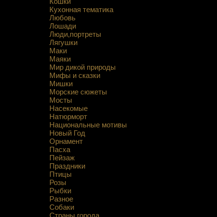
Кошки
Кухонная тематика
Любовь
Лошади
Люди,портреты
Лягушки
Маки
Маяки
Мир дикой природы
Мифы и сказки
Мишки
Морские сюжеты
Мосты
Насекомые
Натюрморт
Национальные мотивы
Новый Год
Орнамент
Пасха
Пейзаж
Праздники
Птицы
Розы
Рыбки
Разное
Собаки
Страны,города