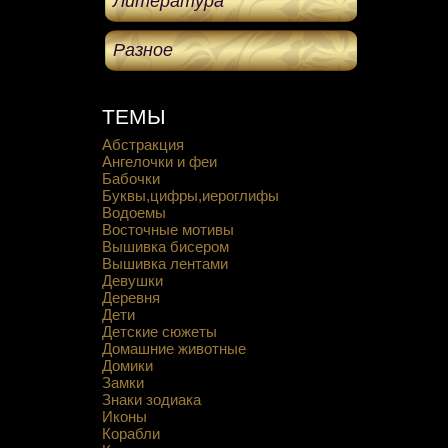
Литература
Разное
ТЕМЫ
Абстракция
Ангелочки и феи
Бабочки
Буквы,цифры,иероглифы
Водоемы
Восточные мотивы
Вышивка бисером
Вышивка лентами
Девушки
Деревня
Дети
Детские сюжеты
Домашние животные
Домики
Замки
Знаки зодиака
Иконы
Корабли