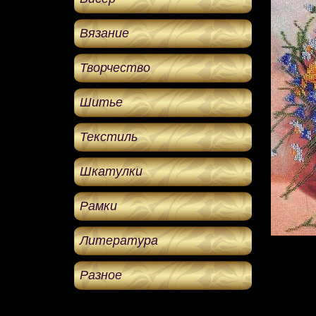
Вязание
Творчество
Шитье
Текстиль
Шкатулки
Рамки
Литература
Разное