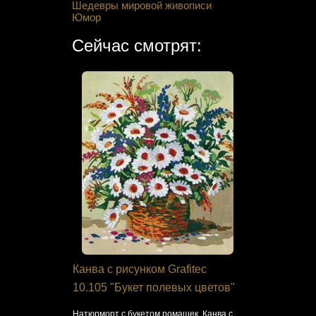
Шедевры мировой живописи
Юмор
Сейчас смотрят:
еновые
Канва с рисунком Grafitec
Набор дл
10.105 "Букет полевых цветов"
птица М-0
Натюрморт с букетом ромашек. Канва с
Счастливая л