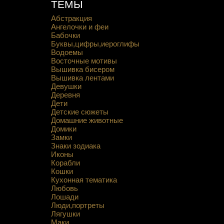
ТЕМЫ
Абстракция
Ангелочки и феи
Бабочки
Буквы,цифры,иероглифы
Водоемы
Восточные мотивы
Вышивка бисером
Вышивка лентами
Девушки
Деревня
Дети
Детские сюжеты
Домашние животные
Домики
Замки
Знаки зодиака
Иконы
Корабли
Кошки
Кухонная тематика
Любовь
Лошади
Люди,портреты
Лягушки
Маки