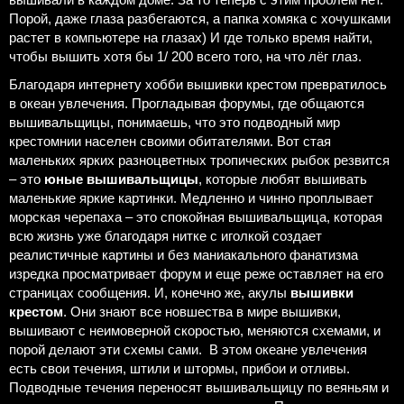
Порой, даже глаза разбегаются, а папка хомяка с хочушками
растет в компьютере на глазах) И где только время найти,
чтобы вышить хотя бы 1/ 200 всего того, на что лёг глаз.
Благодаря интернету хобби вышивки крестом превратилось
в океан увлечения. Прогладывая форумы, где общаются
вышивальщицы, понимаешь, что это подводный мир
крестомнии населен своими обитателями. Вот стая
маленьких ярких разноцветных тропических рыбок резвится
– это
юные вышивальщицы
, которые любят вышивать
маленькие яркие картинки. Медленно и чинно проплывает
морская черепаха – это спокойная вышивальщица, которая
всю жизнь уже благодаря нитке с иголкой создает
реалистичные картины и без маниакального фанатизма
изредка просматривает форум и еще реже оставляет на его
страницах сообщения. И, конечно же, акулы
вышивки
крестом
. Они знают все новшества в мире вышивки,
вышивают с неимоверной скоростью, меняются схемами, и
порой делают эти схемы сами. В этом океане увлечения
есть свои течения, штили и штормы, прибои и отливы.
Подводные течения переносят вышивальщицу по веяньям и