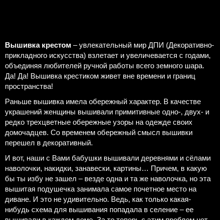
Вышивка крестом
– увлекательный мир ДПИ (Декоративно-
прикладного искусства) взлетает и увеличевается с годами,
объединяя любителей ручной работы всего земного шара.
Да! Да! Вышивка крестиком живет вне времени и границ
пространства!
Раньше вышивка имела обережный характер. В качестве
украшений женщины вышивали примитивные одно-, двух- и
редко трехцветные обережные узоры на одежде своих
домочадцев. Со временем обережный смысл вышивки
перешел в декоративный.
И вот, наши с Вами бабушки вышивали деревнями и сёлами
наволочки, накидки, занавески, картины… Причем, в какую
бы ты избу не зашел – везде одна и та же наволочка, но эта
вышитая подушечка занимала самое почетное место на
диване. И это не удивительно. Ведь, как только какая-
нибудь схема для вышивания попадала в селение – ее
вышивали в каждом доме. За то теперь с этим проблем нет.