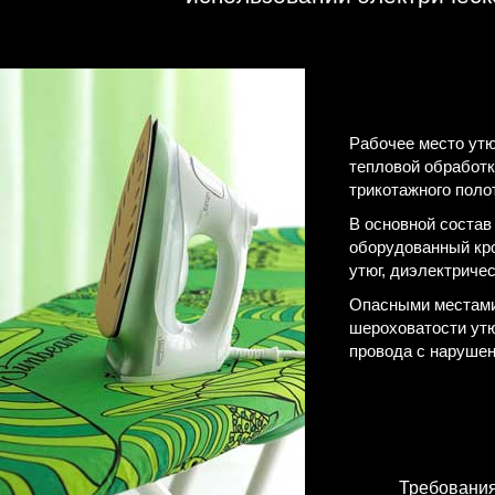
Рабочее место ут
тепловой обработк
трикотажного поло
В основной состав
оборудованный кро
утюг, диэлектриче
Опасными местами
шероховатости утю
провода с нарушен
Требования