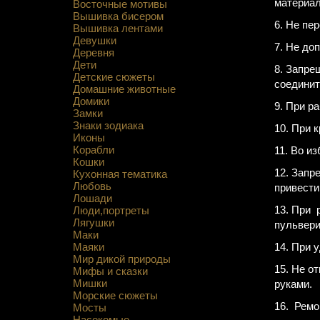
материал
Восточные мотивы
Вышивка бисером
6. Не пе
Вышивка лентами
Девушки
7. Не до
Деревня
Дети
8. Запре
Детские сюжеты
соединит
Домашние животные
Домики
9. При р
Замки
Знаки зодиака
10. При 
Иконы
Корабли
11. Во и
Кошки
12. Запр
Кухонная тематика
Любовь
привести
Лошади
13. При 
Люди,портреты
Лягушки
пульвери
Маки
Маяки
14. При 
Мир дикой природы
15. Не о
Мифы и сказки
Мишки
руками.
Морские сюжеты
16. Ремо
Мосты
Насекомые