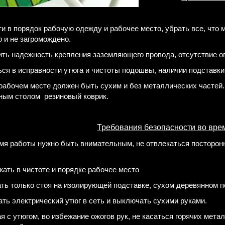
ти в порядок рабочую одежду и рабочее место, убрать все, что 
 и не загромождено.
ить надежность крепления заземляющего провода, отсутствие о
ься в исправности утюга и чистоты подошвы, наличии подставки
 рабочем месте должен быть сухим и без металлических частей
ым столом резино­вый коврик.
Требования безопасности во вре
емя работы нужно быть внимательным, не отвле­каться посторон
жать в чистоте и порядке рабочее место
ать только стоя на изолирующей подставке, сухом деревянном п
ать электрический утюг в сеть и выключать сухими руками.
ая с утюгом, во избежание ожогов рук, не касаться горячих мет