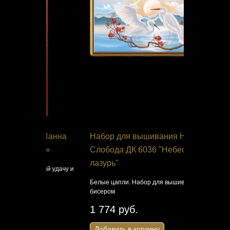
я Панна
Набор для вышивания Нова
Набор дл
тик»
Слобода ДК 6036 "Небесная
Чудесная 
лазурь"
ящий удачу и
Букетик косм
крестиком
Белые цапли. Набор для вышивания
бисером
450 руб
1 774 руб.
Добавить 
Добавить в корзину