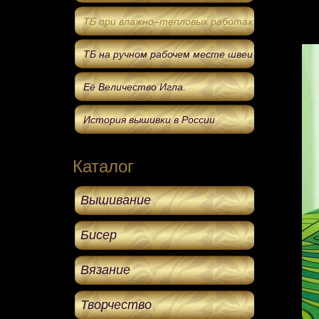
ТБ при влажно–тепловых работах
ТБ на ручном рабочем месте швеи
Её Величество Игла.
История вышивки в России
Каталог
Вышивание
Бисер
Вязание
Творчество