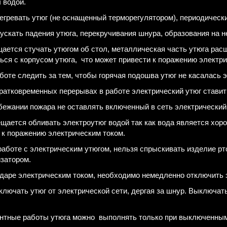
 водой.
регревать утюг (не оснащенный терморегулятором), периодическ
пускать падения утюга, перекручивания шнура, образования на н
щается стучать утюгом об стол, металлическая часть утюга ра
ься с корпусом утюга, что может привести к поражению электри
аботе следить за тем, чтобы горячая подошва утюг не касалась 
кратковременных перерывах в работе электрический утюг ставит
збежании пожара не оставлять включенный в сеть электрический
ещается обливать электроутюг водой так как вода является хо
 к поражению электрическим током.
работе с электрическим утюгом, нельзя спрыскивать изделие рт
затором.
ударе электрическим током, необходимо немедленно отключить 
тключать утюг от электрической сети, дергая за шнур. Выключа
нтные работы утюга можно выполнять только при выключенными