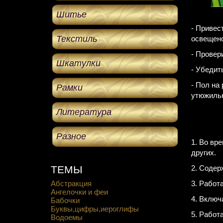
Шитье
- Привес
Текстиль
освещено
- Провер
Шкатулки
- Убедит
- Пол на
Рамки
утюжильн
Литература
Разное
1. Во вр
других.
ТЕМЫ
2. Содер
Абстракция
3. Работ
Ангелочки и феи
4. Включ
Бабочки
Буквы,цифры,иероглифы
5. Работ
Водоемы