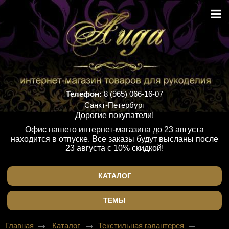
Телефон:
8 (965) 066-16-07
Санкт-Петербург
Дорогие покупатели!
Офис нашего интернет-магазина до 23 августа
находится в отпуске. Все заказы будут высланы после
23 августа с 10% скидкой!
КАТАЛОГ
ТЕМЫ
Главная
Каталог
Текстильная галантерея