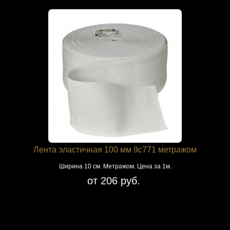
Лента эластичная 100 мм 9с771 метражом
Ширина 10 см. Метражом. Цена за 1м.
от 206 руб.