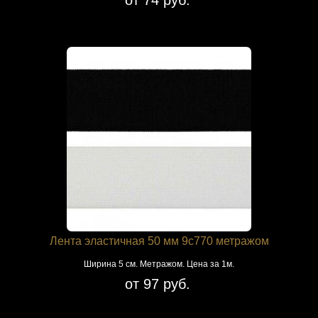
от 74 руб.
Лента эластичная 50 мм 9с770 метражом
Ширина 5 см. Метражом. Цена за 1м.
от 97 руб.