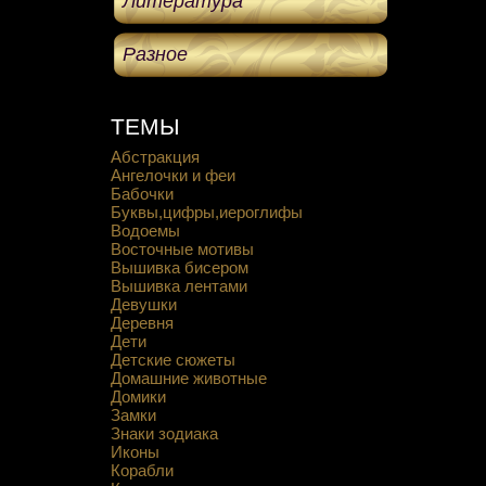
Литература
Разное
ТЕМЫ
Абстракция
Ангелочки и феи
Бабочки
Буквы,цифры,иероглифы
Водоемы
Восточные мотивы
Вышивка бисером
Вышивка лентами
Девушки
Деревня
Дети
Детские сюжеты
Домашние животные
Домики
Замки
Знаки зодиака
Иконы
Корабли