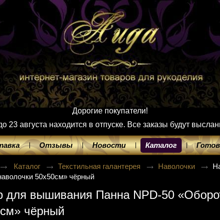
Дорогие покупатели!
 23 августа находится в отпуске. Все заказы будут выслан
тавка
Отзывы
Новости
Каталог
Готов
Каталог
Текстильная галантерея
Наволочки
Н
наволочки 50х50см» чёрный
 для вышивания Панна NPD-50 «Оборот
0см» чёрный