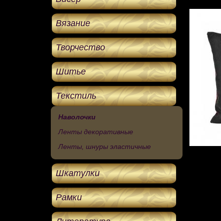
Вязание
Творчество
Шитье
Текстиль
Наволочки
Ленты декоративные
Ленты, шнуры эластичные
Шкатулки
Рамки