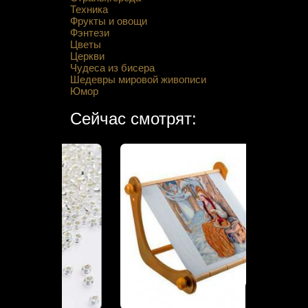
Техника
Фрукты и овощи
Фэнтези
Цветы
Церкви
Чудеса из бисера
Шедевры мировой живописи
Юмор
Сейчас смотрят: