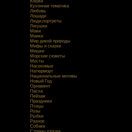
Кошки
Кухонная тематика
Любовь
Лошади
Люди,портреты
Лягушки
Маки
Маяки
Мир дикой природы
Мифы и сказки
Мишки
Морские сюжеты
Мосты
Насекомые
Натюрморт
Национальные мотивы
Новый Год
Орнамент
Пасха
Пейзаж
Праздники
Птицы
Розы
Рыбки
Разное
Собаки
Страны,города