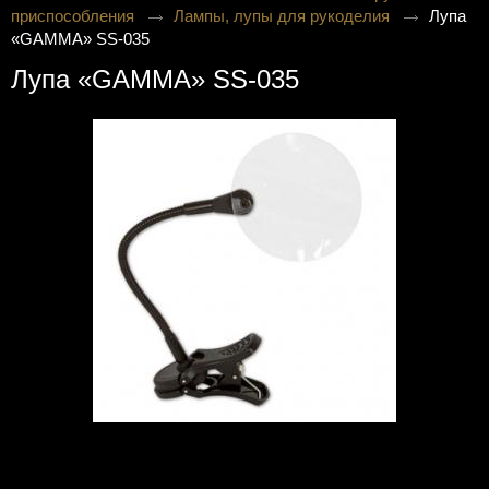
приспособления
Лампы, лупы для рукоделия
Лупа
«GAMMA» SS-035
Лупа «GAMMA» SS-035