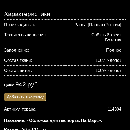
Характеристики
Производитель:
Panna (Панна) (Россия)
Техника выполнения:
Счётный крест
Бэкстич
Заполнение:
Полное
Состав ткани:
100% хлопок
Состав ниток:
100% хлопок
942 руб.
Цена:
Добавить в корзину
Артикул товара
114394
Название: «Обложка для паспорта. На Марс».
Размер: 20 х 13,5 см