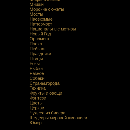
Мишки
Морские сюжеты
Мосты
Насекомые
Натюрморт
Национальные мотивы
Новый Год
Орнамент
Пасха
Пейзаж
Праздники
Птицы
Розы
Рыбки
Разное
Собаки
Страны,города
Техника
Фрукты и овощи
Фэнтези
Цветы
Церкви
Чудеса из бисера
Шедевры мировой живописи
Юмор