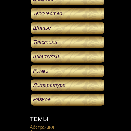
Творчество
Шитье
Текстиль
Шкатулки
Рамки
Литература
Разное
ТЕМЫ
Абстракция