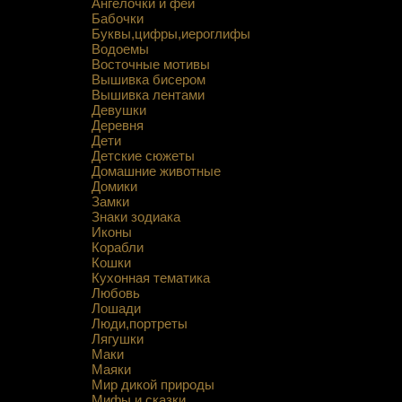
Ангелочки и феи
Бабочки
Буквы,цифры,иероглифы
Водоемы
Восточные мотивы
Вышивка бисером
Вышивка лентами
Девушки
Деревня
Дети
Детские сюжеты
Домашние животные
Домики
Замки
Знаки зодиака
Иконы
Корабли
Кошки
Кухонная тематика
Любовь
Лошади
Люди,портреты
Лягушки
Маки
Маяки
Мир дикой природы
Мифы и сказки