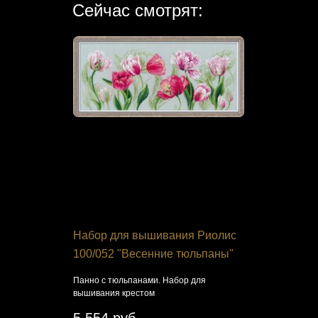
Сейчас смотрят:
лия T-178
Набор для вышивания Риолис
Устройств
100/052 "Весенние тюльпаны"
"Gamma"
Панно с тюльпанами. Набор для
Устройство 
вышивания крестом
шерсти