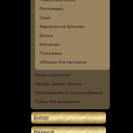
Ростомеры
Саше
Фартучки на бутылки
Броши
Ключницы
Талисманы
Обложки для паспорта
Канва с рисунком
Пяльцы, рамки, станки
Инструменты и приспособления
Схемы для вышивания
Бисер
Вязание