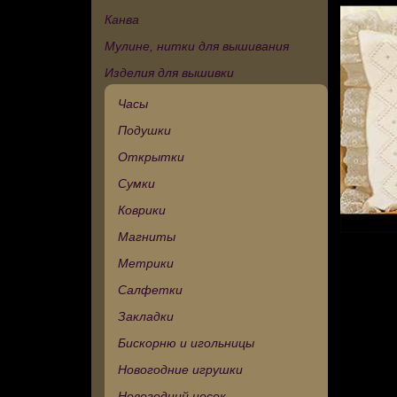
Канва
Мулине, нитки для вышивания
Изделия для вышивки
Часы
Подушки
Открытки
Сумки
Коврики
Магниты
Метрики
Салфетки
Закладки
Бискорню и игольницы
Новогодние игрушки
Новогодний носок