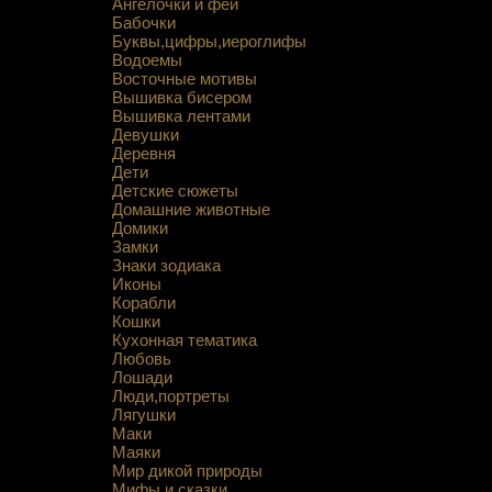
Ангелочки и феи
Бабочки
Буквы,цифры,иероглифы
Водоемы
Восточные мотивы
Вышивка бисером
Вышивка лентами
Девушки
Деревня
Дети
Детские сюжеты
Домашние животные
Домики
Замки
Знаки зодиака
Иконы
Корабли
Кошки
Кухонная тематика
Любовь
Лошади
Люди,портреты
Лягушки
Маки
Маяки
Мир дикой природы
Мифы и сказки