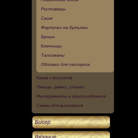
Ростомеры
Саше
Фартучки на бутылки
Броши
Ключницы
Талисманы
Обложки для паспорта
Канва с рисунком
Пяльцы, рамки, станки
Инструменты и приспособления
Схемы для вышивания
Бисер
Вязание