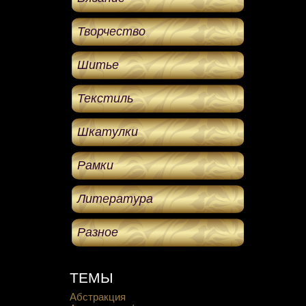
Творчество
Шитье
Текстиль
Шкатулки
Рамки
Литература
Разное
ТЕМЫ
Абстракция