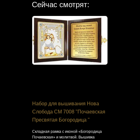
Сейчас смотрят:
я Сделай
Набор для вышивания Нова
Набор дл
Слобода СМ 7008 "Почаевская
Чудесная 
Пресвятая Богородица "
и яблоки"
а крестом
Складная рамка с иконой «Богородица
Спелые фрук
Почаевская» и молитвой. Вышивка
крестом