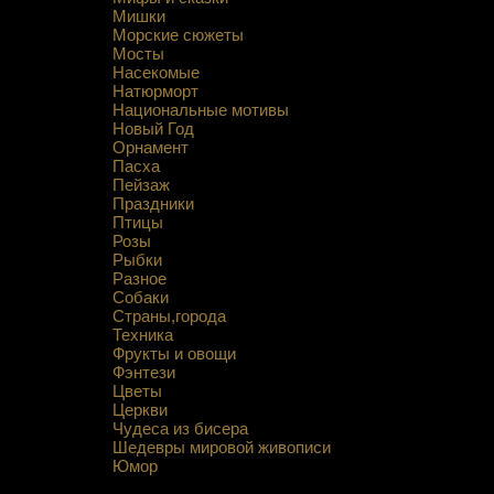
Мишки
Морские сюжеты
Мосты
Насекомые
Натюрморт
Национальные мотивы
Новый Год
Орнамент
Пасха
Пейзаж
Праздники
Птицы
Розы
Рыбки
Разное
Собаки
Страны,города
Техника
Фрукты и овощи
Фэнтези
Цветы
Церкви
Чудеса из бисера
Шедевры мировой живописи
Юмор