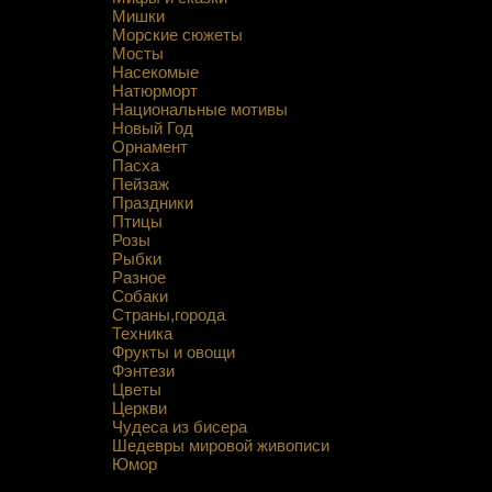
Мишки
Морские сюжеты
Мосты
Насекомые
Натюрморт
Национальные мотивы
Новый Год
Орнамент
Пасха
Пейзаж
Праздники
Птицы
Розы
Рыбки
Разное
Собаки
Страны,города
Техника
Фрукты и овощи
Фэнтези
Цветы
Церкви
Чудеса из бисера
Шедевры мировой живописи
Юмор