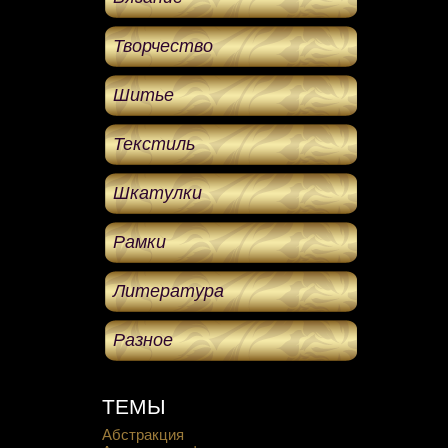
Творчество
Шитье
Текстиль
Шкатулки
Рамки
Литература
Разное
ТЕМЫ
Абстракция