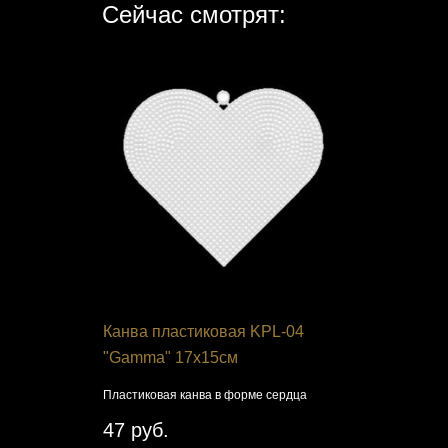
Сейчас смотрят:
6
Канва пластиковая KPL-04
Набор дл
етная
"Gamma" 17х15см
Чудесная 
Пластиковая канва в форме сердца
Смешной хом
крестом
мовая
47 руб.