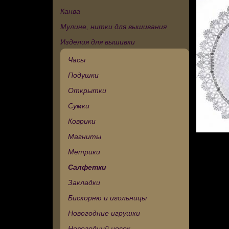
Канва
Мулине, нитки для вышивания
Изделия для вышивки
Часы
Подушки
Открытки
Сумки
Коврики
Магниты
Метрики
Салфетки
Закладки
Бискорню и игольницы
Новогодние игрушки
Новогодний носок