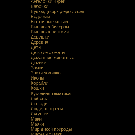
Ангелочки и феи
Бабочки
Буквы,цифры,иероглифы
Водоемы
Восточные мотивы
Вышивка бисером
Вышивка лентами
Девушки
Деревня
Дети
Детские сюжеты
Домашние животные
Домики
Замки
Знаки зодиака
Иконы
Корабли
Кошки
Кухонная тематика
Любовь
Лошади
Люди,портреты
Лягушки
Маки
Маяки
Мир дикой природы
Мифы и сказки