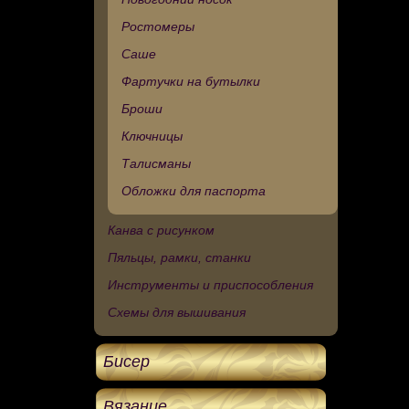
Ростомеры
Саше
Фартучки на бутылки
Броши
Ключницы
Талисманы
Обложки для паспорта
Канва с рисунком
Пяльцы, рамки, станки
Инструменты и приспособления
Схемы для вышивания
Бисер
Вязание