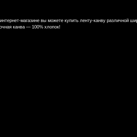
интернет-магазине вы можете купить ленту-канву различной ш
очная канва — 100% хлопок!
я вышивания М.П.
Ткань для вышивания бисером
-680 "Сияние
М.П.Студия Г-149 "Летние
дары"