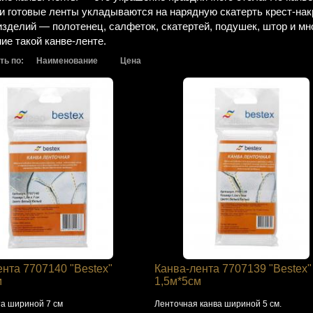
 и готовые ленты укладываются на нарядную скатерть крест-нак
изделий — полотенец, салфеток, скатертей, подушек, штор и мно
ие такой канве-ленте.
ть по:
Наименование
Цена
ента 7707140 "Bestex"
Канва-лента 7707139 "Bestex"
м
1,5м*5см
та шириной 7 см
Ленточная канва шириной 5 см.