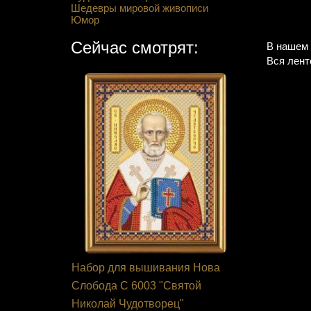
Шедевры мировой живописи
Юмор
Сейчас смотрят:
В нашем 
Вся лент
 Кларт 5-
Набор для вышивания Нова
Набор дл
ая»
Слобода С 6003 "Святой
Студия НВ
Николай Чудотворец"
севера"