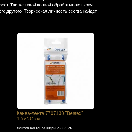
рест. Так же такой канвой обрабатывают края
го другого. Творческая личность всегда найдет
Канва-лента 7707138 "Bestex"
1,5м*3,5см
Ленточная канва шириной 3,5 см