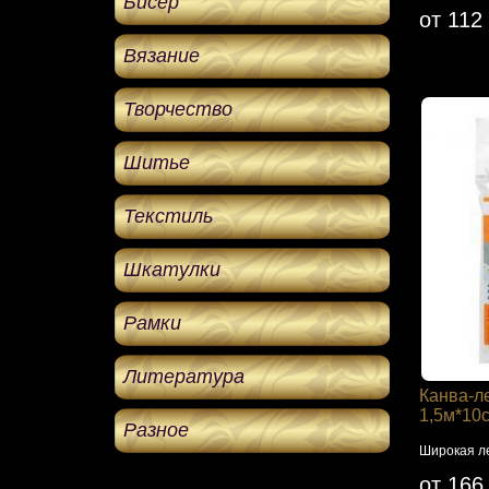
Бисер
от 112
Вязание
Творчество
Шитье
Текстиль
Шкатулки
Рамки
Литература
Канва-л
1,5м*10
Разное
Широкая л
от 166