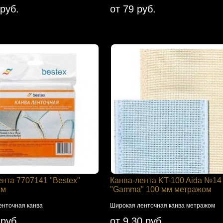
 руб.
от 79 руб.
ента 7707141 "Bestex"
Канва-лента KT-100 Aida №14
см
"Gamma" 100 мм метражом
енточная канва
Широкая ленточная канва метражом
 руб.
от 9.30 руб.