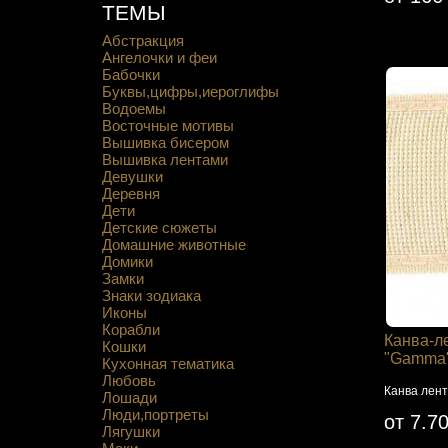
ТЕМЫ
Абстракция
Ангелочки и феи
Бабочки
Буквы,цифры,иероглифы
Водоемы
Восточные мотивы
Вышивка бисером
Вышивка лентами
Девушки
Деревня
Дети
Детские сюжеты
Домашние животные
Домики
Замки
Знаки зодиака
Иконы
Корабли
Канва-л
Кошки
"Gamma"
Кухонная тематика
Любовь
Канва лент
Лошади
Люди,портреты
от 7.70
Лягушки