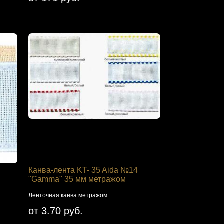
Канва-лента KT- 35 Aida №14
"Gamma" 35 мм метражом
м
Ленточная канва метражом
от 3.70 руб.