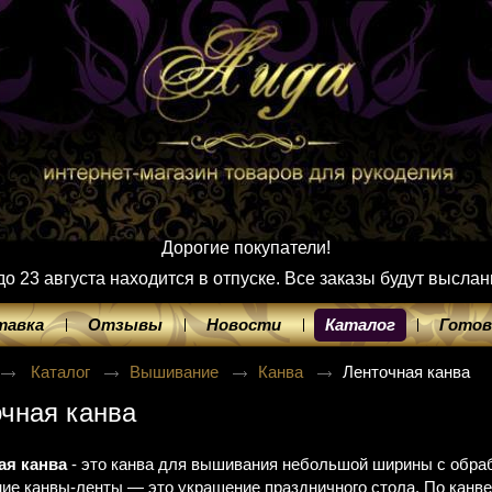
Дорогие покупатели!
 23 августа находится в отпуске. Все заказы будут выслан
тавка
Отзывы
Новости
Каталог
Готов
Каталог
Вышивание
Канва
Ленточная канва
чная канва
ая канва
- это канва для вышивания небольшой ширины с обра
ие канвы-ленты — это украшение праздничного стола. По канв