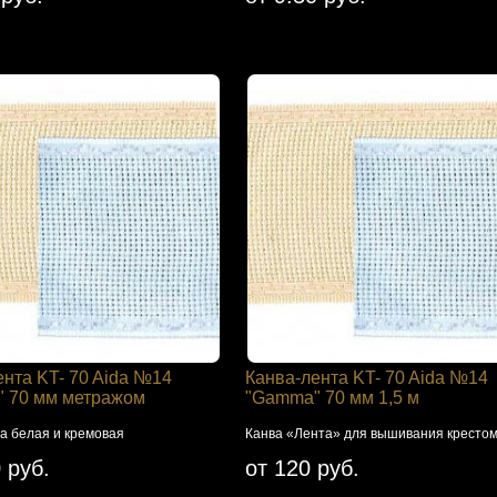
ента KT- 70 Aida №14
Канва-лента KT- 70 Aida №14
 70 мм метражом
"Gamma" 70 мм 1,5 м
а белая и кремовая
Канва «Лента» для вышивания кресто
 руб.
от 120 руб.