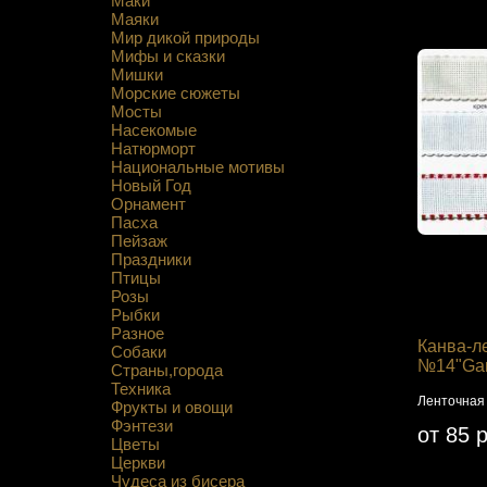
Маки
Маяки
Мир дикой природы
Мифы и сказки
Мишки
Морские сюжеты
Мосты
Насекомые
Натюрморт
Национальные мотивы
Новый Год
Орнамент
Пасха
Пейзаж
Праздники
Птицы
Розы
Рыбки
Разное
Канва-ле
Собаки
№14"Gam
Страны,города
Техника
Ленточная 
Фрукты и овощи
Фэнтези
от 85 
Цветы
Церкви
Чудеса из бисера