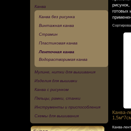
рисунок,
Канва
готовых 
Канва без рисунка
применен
Винтажная канва
Сортирова
Страмин
Пластиковая канва
Ленточная канва
Водорастворимая канва
Мулине, нитки для вышивания
Изделия для вышивки
Канва с рисунком
Пяльцы, рамки, станки
Инструменты и приспособления
Канва-л
Схемы для вышивания
1,5м*7с
Канва-лен