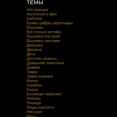
ТЕМЫ
Абстракция
Ангелочки и феи
Бабочки
Буквы,цифры,иероглифы
Водоемы
Восточные мотивы
Вышивка бисером
Вышивка лентами
Девушки
Деревня
Дети
Детские сюжеты
Домашние животные
Домики
Замки
Знаки зодиака
Иконы
Корабли
Кошки
Кухонная тематика
Любовь
Лошади
Люди,портреты
Лягушки
Маки