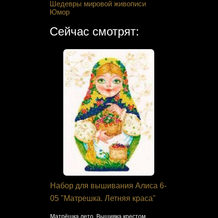
Шедевры мировой живописи
Юмор
Сейчас смотрят:
 Кларт 8-
Набор для вышивания Алиса 6-
Набор дл
хе»
05 "Матрешка. Летняя краса"
Чудесная 
шиповник
крестиком.
Матрёшка лето. Вышивка крестом