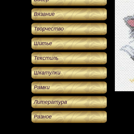
Вязание
Творчество
Шитье
Текстиль
Шкатулки
Рамки
Литература
Разное