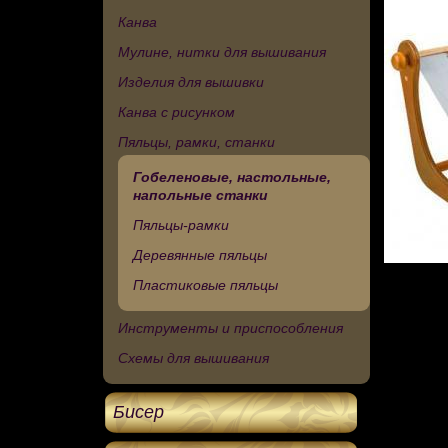
Канва
Мулине, нитки для вышивания
Изделия для вышивки
Канва с рисунком
Пяльцы, рамки, станки
Гобеленовые, настольные,
напольные станки
Пяльцы-рамки
Деревянные пяльцы
Пластиковые пяльцы
Инструменты и приспособления
Схемы для вышивания
Бисер