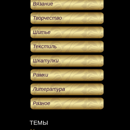
Вязание
Творчество
Шитье
Текстиль
Шкатулки
Рамки
Литература
Разное
ТЕМЫ