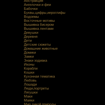
Абстракция
Ангелочки и феи
Бабочки
Буквы,цифры,иероглифы
Водоемы
Восточные мотивы
Вышивка бисером
Вышивка лентами
Девушки
Деревня
Дети
Детские сюжеты
Домашние животные
Домики
Замки
Знаки зодиака
Иконы
Корабли
Кошки
Кухонная тематика
Любовь
Лошади
Люди,портреты
Лягушки
Маки
Маяки
Мир дикой природы