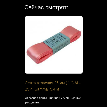
Сейчас смотрят:
я Кроше
Лента атласная 25 мм ( 1 ") AL-
Набор дл
мат"
25P "Gamma" 5.4 м
1123 "Мет
вание
Атласная лента шириной 2,5 см. Разные
Метрика для 
расцветки.
вышивания к