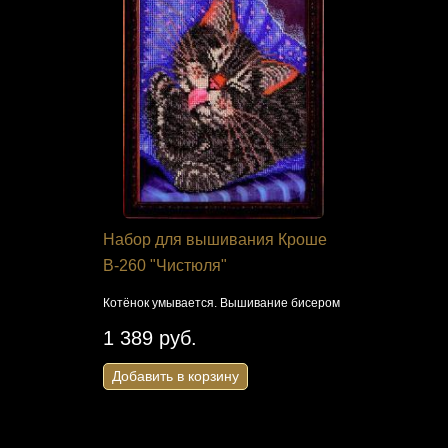
я
Набор для вышивания Кроше
Ткань дл
 "Ночные
В-260 "Чистюля"
Гамма OV
цветов"
Котёнок умывается. Вышивание бисером
рестиком
Исторически
1 389 руб.
Рисунок на т
Добавить в корзину
231 руб
Добавить 