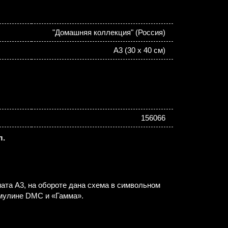
"Домашняя коллекция" (Россия)
А3 (30 х 40 см)
156066
л.
та А3, на обороте дана схема в символьном
 мулине DMC и «Гамма».