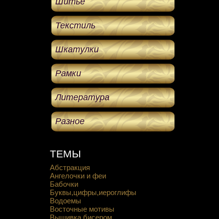
Шитье
Текстиль
Шкатулки
Рамки
Литература
Разное
ТЕМЫ
Абстракция
Ангелочки и феи
Бабочки
Буквы,цифры,иероглифы
Водоемы
Восточные мотивы
Вышивка бисером