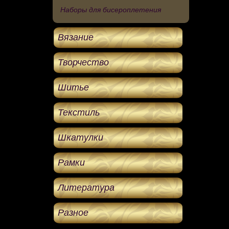
Наборы для бисероплетения
Вязание
Творчество
Шитье
Текстиль
Шкатулки
Рамки
Литература
Разное