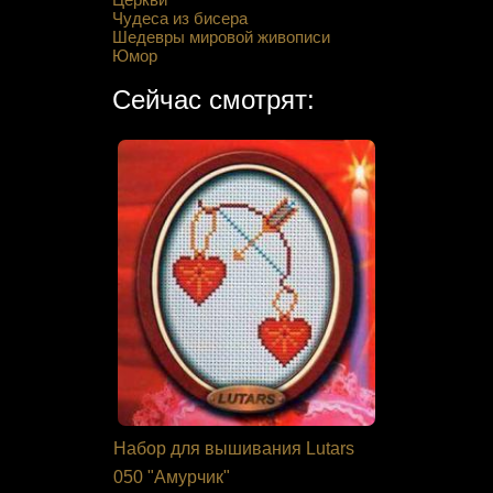
Чудеса из бисера
Шедевры мировой живописи
Юмор
Сейчас смотрят:
 Кларт 8-
Набор для вышивания Lutars
Набор дл
»
050 "Амурчик"
В-401 "До