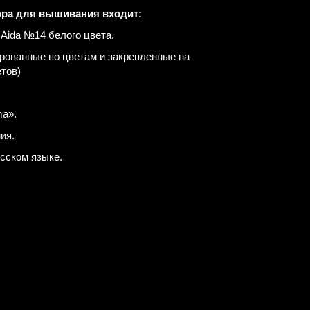
ора для вышивания входит:
Aida №14 белого цвета.
рованные по цветам и закрепленные на
етов)
a».
ия.
усском языке.