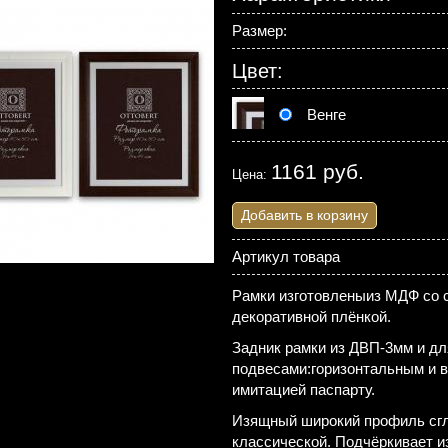
Размер:
Цвет:
Венге
1161 руб.
Цена:
Добавить в корзину
Артикул товара
Рамки изготовленыиз МДФ со 
декоративной плёнкой.
Задник рамки из ДВП-3мм и дл
подвесами:горизонтальным и 
имитацией паспарту.
Изящный широкий профиль сгл
классической. Подчёркивает и