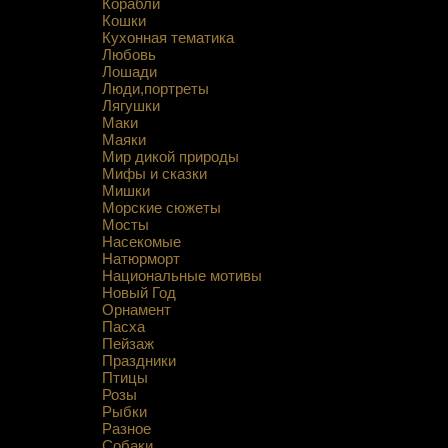
Корабли
Кошки
Кухонная тематика
Любовь
Лошади
Люди,портреты
Лягушки
Маки
Маяки
Мир дикой природы
Мифы и сказки
Мишки
Морские сюжеты
Мосты
Насекомые
Натюрморт
Национальные мотивы
Новый Год
Орнамент
Пасха
Пейзаж
Праздники
Птицы
Розы
Рыбки
Разное
Собаки