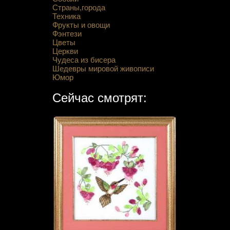
Страны,города
Техника
Фрукты и овощи
Фэнтези
Цветы
Церкви
Чудеса из бисера
Шедевры мировой живописи
Юмор
Сейчас смотрят: