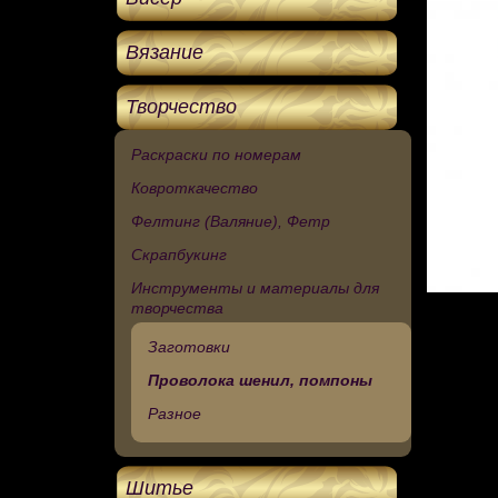
Вязание
Творчество
Раскраски по номерам
Ковроткачество
Фелтинг (Валяние), Фетр
Скрапбукинг
Инструменты и материалы для
творчества
Заготовки
Проволока шенил, помпоны
Разное
Шитье