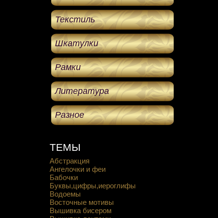
Текстиль
Шкатулки
Рамки
Литература
Разное
ТЕМЫ
Абстракция
Ангелочки и феи
Бабочки
Буквы,цифры,иероглифы
Водоемы
Восточные мотивы
Вышивка бисером