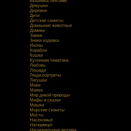
Вышивка лентами
Девушки
Деревня
Дети
Детские сюжеты
Домашние животные
Домики
Замки
Знаки зодиака
Иконы
Корабли
Кошки
Кухонная тематика
Любовь
Лошади
Люди,портреты
Лягушки
Маки
Маяки
Мир дикой природы
Мифы и сказки
Мишки
Морские сюжеты
Мосты
Насекомые
Натюрморт
Национальные мотивы