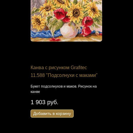
я Жар-
Канва с рисунком Grafitec
Канва с р
ный друг.
11.588 "Подсолнухи с маками"
Посад 072
Нерукотв
Букет подсолнухов и маков. Рисунок на
канве
Вышивка
Икона «Спас
на канве для
1 903 руб.
222 руб
Добавить в корзину
Добавить 