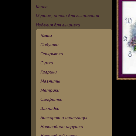
Канва
Мулине, нитки для вышивания
Изделия для вышивки
Часы
Подушки
Открытки
Сумки
Коврики
Магниты
Метрики
Салфетки
Закладки
Бискорню и игольницы
Новогодние игрушки
Новогодний носок