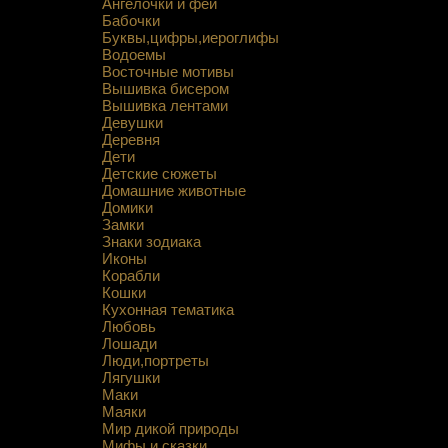
Ангелочки и феи
Бабочки
Буквы,цифры,иероглифы
Водоемы
Восточные мотивы
Вышивка бисером
Вышивка лентами
Девушки
Деревня
Дети
Детские сюжеты
Домашние животные
Домики
Замки
Знаки зодиака
Иконы
Корабли
Кошки
Кухонная тематика
Любовь
Лошади
Люди,портреты
Лягушки
Маки
Маяки
Мир дикой природы
Мифы и сказки