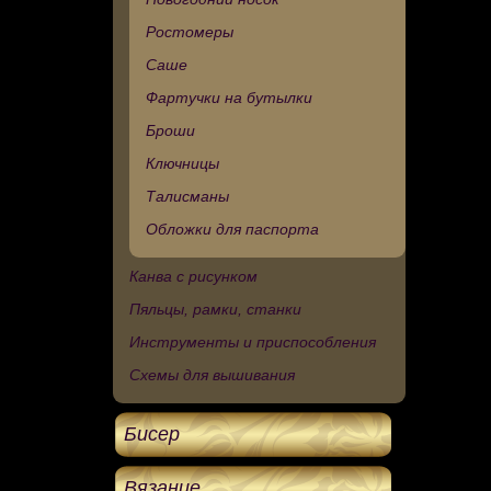
Ростомеры
Саше
Фартучки на бутылки
Броши
Ключницы
Талисманы
Обложки для паспорта
Канва с рисунком
Пяльцы, рамки, станки
Инструменты и приспособления
Схемы для вышивания
Бисер
Вязание