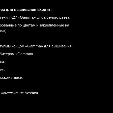
ора для вышивания входит:
етения К27 «Gamma» Linda белого цвета.
рованные по цветам и закрепленные на
тов)
с тупым концом «Gamma» для вышивания.
я бисером «Gamma».
ки.
ия.
усском языке.
в комплект не входят.