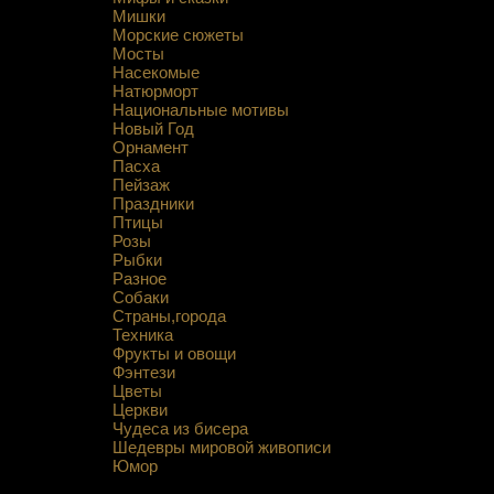
Мишки
Морские сюжеты
Мосты
Насекомые
Натюрморт
Национальные мотивы
Новый Год
Орнамент
Пасха
Пейзаж
Праздники
Птицы
Розы
Рыбки
Разное
Собаки
Страны,города
Техника
Фрукты и овощи
Фэнтези
Цветы
Церкви
Чудеса из бисера
Шедевры мировой живописи
Юмор