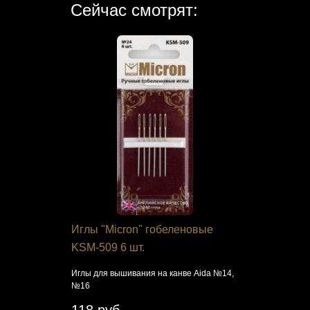
Сейчас смотрят:
я Кроше
Иглы "Micron" гобеленовые
Набор дл
ции"
KSM-509 6 шт.
Dimension
под зимни
сером
Иглы для вышивания на канве Aida №14,
№16
Зимний домик
Вышивка гоб