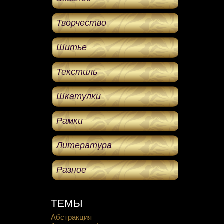
Творчество
Шитье
Текстиль
Шкатулки
Рамки
Литература
Разное
ТЕМЫ
Абстракция