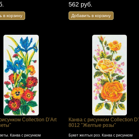
б.
562 руб.
ь в корзину
Добавить в корзину
рисунком Collection D'Art
Канва с рисунком Collection D'
веты"
8012 "Желтые розы"
еты. Канва с рисунком
Букет желтых роз. Канва с рисунком