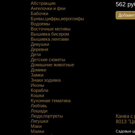
Абстракция
562 ру
Ангелочки и феи
Бабочки
Добавит
Буквы,цифры,иероглифы
Водоемы
Восточные мотивы
Вышивка бисером
Вышивка лентами
Девушки
Деревня
Дети
Детские сюжеты
Домашние животные
Домики
Замки
Знаки зодиака
Иконы
Корабли
Кошки
Кухонная тематика
Любовь
Лошади
Люди,портреты
Канва с 
Лягушки
8013 "Ц
Маки
Маяки
Садовые цв