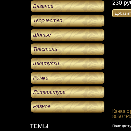
230 ру
Вязание
Добавит
Творчество
Шитье
Текстиль
Шкатулки
Рамки
Литература
Разное
Канва с 
8050 "Р
ТЕМЫ
Поле цвету