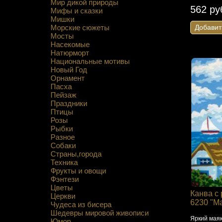
Мир дикой природы
562 ру
Мифы и сказки
Мишки
Морские сюжеты
Добавит
Мосты
Насекомые
Натюрморт
Национальные мотивы
Новый Год
Орнамент
Пасха
Пейзаж
Праздники
Птицы
Розы
Рыбки
Разное
Собаки
Страны,города
Техника
Фрукты и овощи
Фэнтези
Цветы
Канва с 
Церкви
6230 "М
Чудеса из бисера
Шедевры мировой живописи
Яркий маяк
Юмор