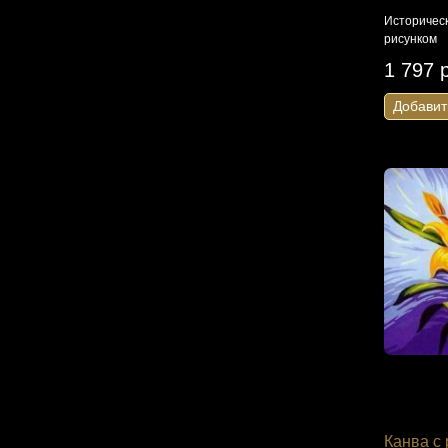
Историческ
рисунком
1 797 
Добавит
Канва с 