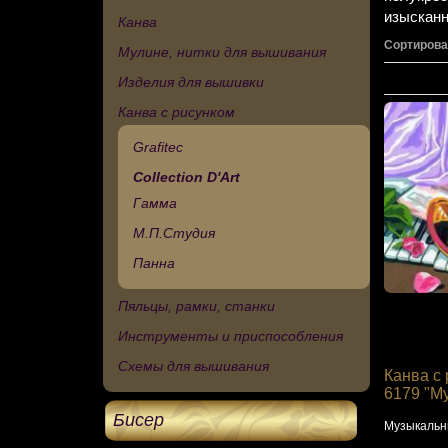
изыскан
Канва
Сортирова
Мулине, нитки для вышивания
Изделия для вышивки
Канва с рисунком
Grafitec
Collection D'Art
Гамма
М.П.Студия
Панна
Пяльцы, рамки, станки
Инструменты и приспособления
Схемы для вышивания
Канва с 
6179 "М
Бисер
Музыкальн