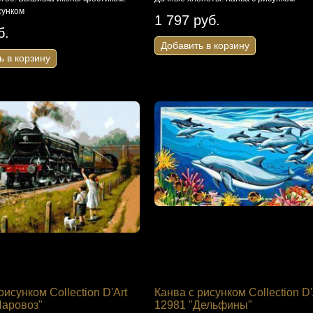
52 руб.
сунком
в корзину
1 797 руб.
б.
Добавить в корзину
Добавить в корзину
ь в корзину
рисунком Collection D'Art
Канва с рисунком Collection D'
Паровоз"
12981 "Дельфины"