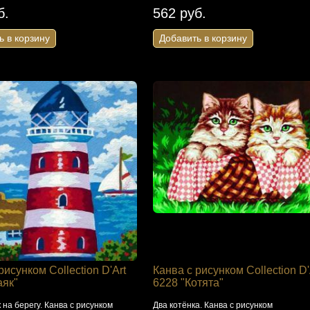
б.
562 руб.
ь в корзину
Добавить в корзину
рисунком Collection D'Art
Канва с рисунком Collection D'
аяк"
6228 "Котята"
 на берегу. Канва с рисунком
Два котёнка. Канва с рисунком