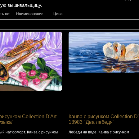
ную вышивальщицу.
ть по:
Наименование
Цена
рисунком Collection D'Art
Канва с рисунком Collection D'
узыка"
13983 "Два лебедя"
ый натюрморт. Канва с рисунком
Лебеди на воде. Канва с рисунком