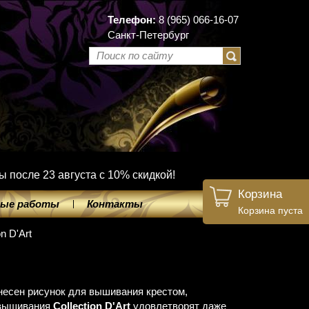
Телефон:
8 (965) 066-16-07
Санкт-Петербург
ы после 23 августа с 10% скидкой!
Корзина
ые работы
Контакты
Корзина пуста
on D'Art
анесен рисунок для вышивания крестом,
 вышивания
Collection D'Art
удовлетворят даже