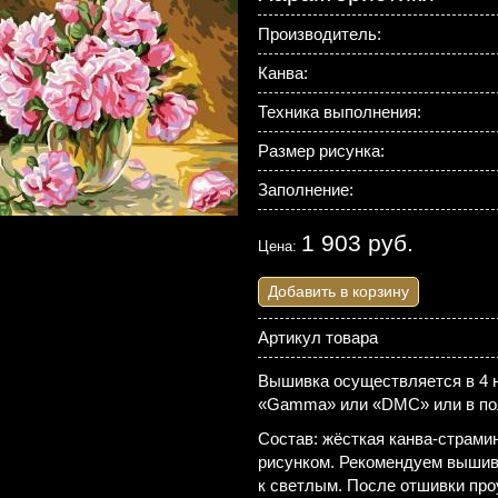
Производитель:
Канва:
Техника выполнения:
Размер рисунка:
Заполнение:
1 903 руб.
Цена:
Добавить в корзину
Артикул товара
Вышивка осуществляется в 4 н
«Gamma» или «DMC» или в по
Состав: жёсткая канва-страми
рисунком. Рекомендуем вышива
к светлым. После отшивки про