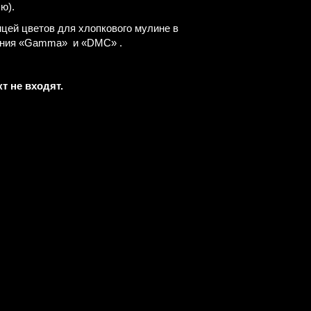
лю).
цей цветов для хлопкового мулине в
ания «Gamma» и «DMC» .
т не входят.