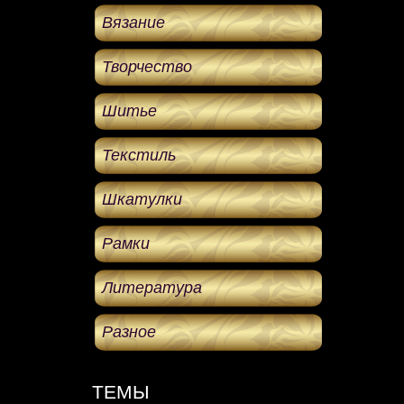
Вязание
Творчество
Шитье
Текстиль
Шкатулки
Рамки
Литература
Разное
ТЕМЫ