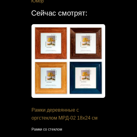
Юмор
Сейчас смотрят:
 Pinn J-
Рамки деревянные с
Набор для
ушка»
оргстеклом МРД-02 18х24 см
144 "Попу
вка крестом
Рамки со стеклом
Яркий тропич
бисером