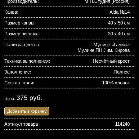
Производитель:
М.П.Студия (Россия)
Канва:
Aida №14
Размер канвы:
40 х 50 см
Размер рисунка:
30 х 40 см
Палитра цветов:
Мулине «Гамма»
Мулине ПНК им. Кирова
Техника выполнения:
Несчётный крест
Заполнение:
Полное
Состав ткани:
100% хлопок
375 руб.
Цена:
Добавить в корзину
Артикул товара
114240