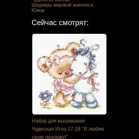
Шедевры мировой живописи
Юмор
Сейчас смотрят:
 М.П.
Набор для вышивания
Набор дл
ок осень"
Чудесная Игла 17-18 "Я люблю
своими ру
свою лошадку!"
"Альпийск