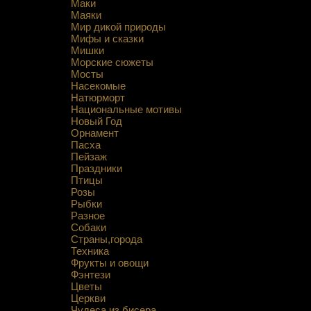
Маки
Маяки
Мир дикой природы
Мифы и сказки
Мишки
Морские сюжеты
Мосты
Насекомые
Натюрморт
Национальные мотивы
Новый Год
Орнамент
Пасха
Пейзаж
Праздники
Птицы
Розы
Рыбки
Разное
Собаки
Страны,города
Техника
Фрукты и овощи
Фэнтези
Цветы
Церкви
Чудеса из бисера