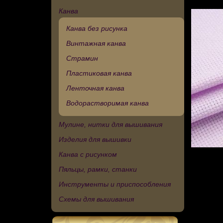
Канва
Канва без рисунка
Винтажная канва
Страмин
Пластиковая канва
Ленточная канва
Водорастворимая канва
Мулине, нитки для вышивания
Изделия для вышивки
Канва с рисунком
Пяльцы, рамки, станки
Инструменты и приспособления
Схемы для вышивания