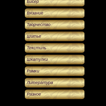
Бисер
Вязание
Творчество
Шитье
Текстиль
Шкатулки
Рамки
Литература
Разное