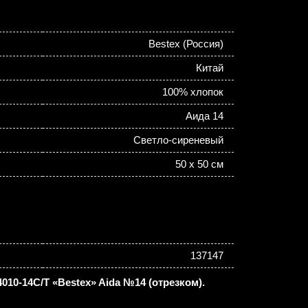
Bestex (Россия)
Китай
100% хлопок
Аида 14
Светло-сиреневый
50 х 50 см
137147
10-14C/T «Bestex» Aida №14 (отрезком).