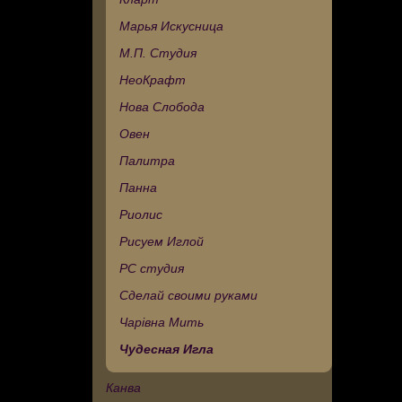
Марья Искусница
М.П. Студия
НеоКрафт
Нова Слобода
Овен
Палитра
Панна
Риолис
Рисуем Иглой
РС студия
Сделай своими руками
Чарівна Мить
Чудесная Игла
Канва