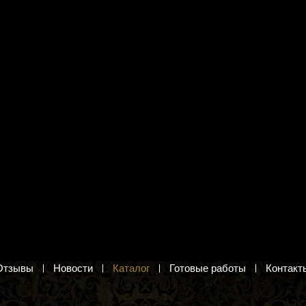
я вышивания Панна
Набор для вышивания Риолис
"Совы-сплетницы"
1656 "Дача, Весна"
абор для вышивания гладью
Сад и огород. Весна. Вышивка крестом
.
1 011 руб.
в корзину
Добавить в корзину
Отзывы
Новости
Каталог
Готовые работы
Контакт