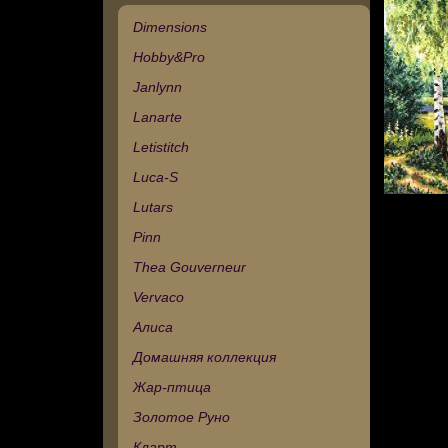
Dimensions
Hobby&Pro
Janlynn
Lanarte
Letistitch
Luca-S
Lutars
Pinn
Thea Gouverneur
Vervaco
Алиса
Домашняя коллекция
Жар-птица
Золотое Руно
Кларт