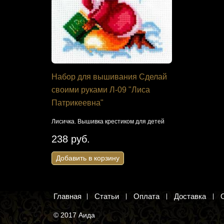
овления
Набор для вышивания Сделай
Набор дл
M-2
своими руками Л-09 "Лиса
ЖК-2111 
Патрикеевна"
ия помпонов
Две совы. Н
Лисичка. Вышивка крестиком для детей
976 руб
238 руб.
Добавить 
Добавить в корзину
Главная
Статьи
Оплата
Доставка
© 2017 Аида