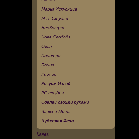
Марья Искусница
М.П. Студия
НеоКрафт
Нова Слобода
Овен
Палитра
Панна
Риолис
Рисуем Иглой
РС студия
Сделай своими руками
Чарівна Мить
Чудесная Игла
Канва