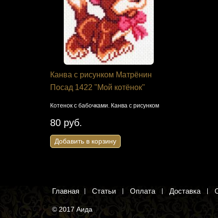
я Панна
Канва с рисунком Матрёнин
Набор дл
Посад 1422 "Мой котёнок"
своими ру
дерево"
естом для
Котенок с бабочками. Канва с рисунком
Штамбовое р
80 руб.
крестом
Добавить в корзину
2 677 ру
Добавить 
Главная
Статьи
Оплата
Доставка
© 2017 Аида