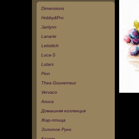
Dimensions
Hobby&Pro
Janlynn
Lanarte
Letistitch
Luca-S
Lutars
Pinn
Thea Gouverneur
Vervaco
Алиса
Домашняя коллекция
Жар-птица
Золотое Руно
Кларт