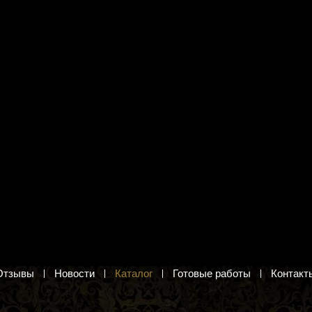
я вышивания Сделай
Набор для вышивания Lutars
ками Р-17 "Розовое
369 "Кошки"
Чёрные кошки. Набор для вышивки
крестиком
озовое дерево. Вышивка
30 руб.
б.
Добавить в корзину
в корзину
Отзывы
Новости
Каталог
Готовые работы
Контакт