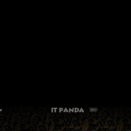
Набор для вышивания Панна
Иглы PONY гобеленов
BN-5023 "Мудрая сова"
белым ушком 05841 Ta
BLACK № 18-24, 6 шт.
Сова. Набор для вышивания бисером
Гобеленовые иглы разных р
1 165 руб.
107 руб.
Добавить в корзину
Добавить в корзину
ы