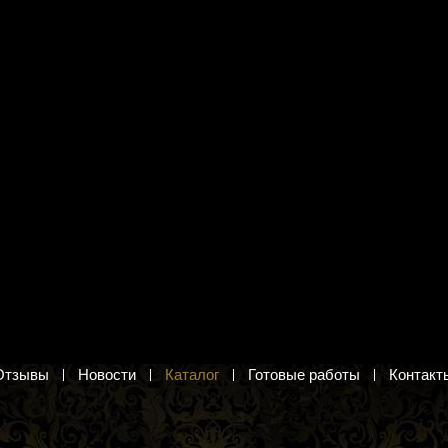
 вышивания Кларт 8-
Лента эластичная 100 мм 9с771
трик игр"
метражом
тр. Набор для вышивки
Ширина 10 см. Метражом. Цена за 1м.
от 206 руб.
.
в корзину
Отзывы
Новости
Каталог
Готовые работы
Контакт