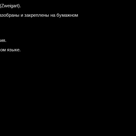
Zweigart).
разобраны и закреплены на бумажном
ия.
ком языке.