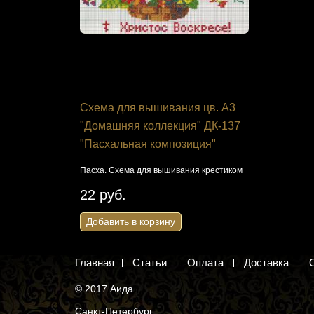
я Панна
Схема для вышивания цв. А3
Набор для
ойка»
"Домашняя коллекция" ДК-137
215 "Монс
"Пасхальная композиция"
кой тройкой.
Детский монс
ом.
крестиком
Пасха. Схема для вышивания крестиком
634 руб
22 руб.
Добавить 
Добавить в корзину
Главная
Статьи
Оплата
Доставка
© 2017 Аида
Санкт-Петербург