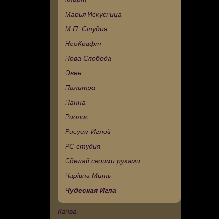
Марья Искусница
М.П. Студия
НеоКрафт
Нова Слобода
Овен
Палитра
Панна
Риолис
Рисуем Иглой
РС студия
Сделай своими руками
Чарівна Мить
Чудесная Игла
Канва