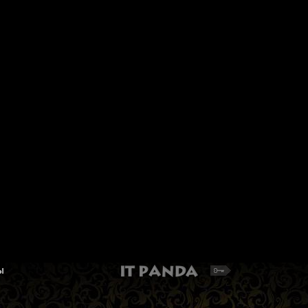
Магнитная игольница
Алмазная мозайка "А
"Hobby&Pro" ИГ-15 "Мышка с
живопись" АЖ-1452 "
книжкой"
лаванда"
Размер: 25 х 3 мм.
Лаванда. Алмазная мозайка 
151 руб.
1 458 руб.
Добавить в корзину
Добавить в корзину
ы