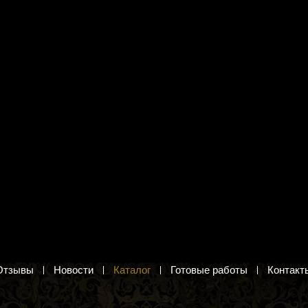
я вышивания Жар-
Набор для вышивания Жар-
20 "Луговые цветы"
птица М-202 "По дороге с
ветерком"
локольчики. Вышивка
Три котенка и черепаха. Вышивка
крестиком
.
476 руб.
в корзину
Добавить в корзину
Отзывы
Новости
Каталог
Готовые работы
Контакт