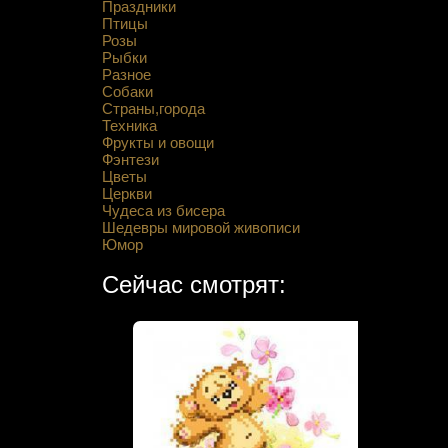
Праздники
Птицы
Розы
Рыбки
Разное
Собаки
Страны,города
Техника
Фрукты и овощи
Фэнтези
Цветы
Церкви
Чудеса из бисера
Шедевры мировой живописи
Юмор
Сейчас смотрят: