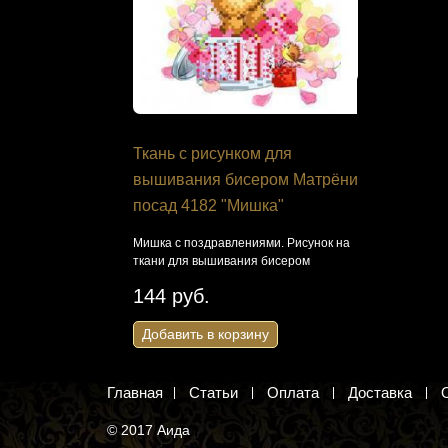
ection
Ткань с рисунком для
Набор дл
вышивания бисером Матрёнин
птица М-1
посад 4182 "Мишка"
нком для
Ромашки и ко
крестиком
Мишка с поздравлениями. Рисунок на
ткани для вышивания бисером
454 руб
144 руб.
Добавить 
Добавить в корзину
Главная
Статьи
Оплата
Доставка
© 2017 Аида