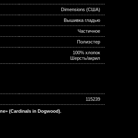
Dimensions (США)
Вышивка гладью
Частичное
Полиэстер
100% хлопок
Шерсть/акрил
115239
е» (Cardinals in Dogwood).