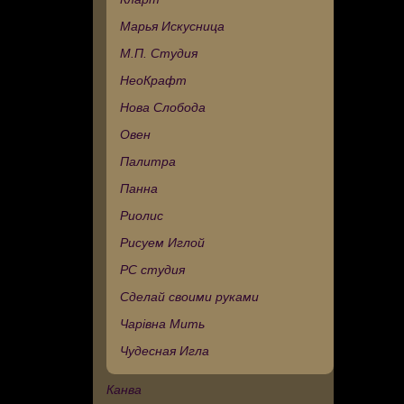
Марья Искусница
М.П. Студия
НеоКрафт
Нова Слобода
Овен
Палитра
Панна
Риолис
Рисуем Иглой
РС студия
Сделай своими руками
Чарівна Мить
Чудесная Игла
Канва