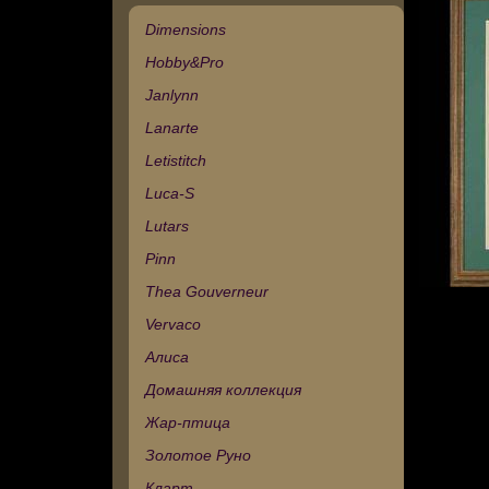
Dimensions
Hobby&Pro
Janlynn
Lanarte
Letistitch
Luca-S
Lutars
Pinn
Thea Gouverneur
Vervaco
Алиса
Домашняя коллекция
Жар-птица
Золотое Руно
Кларт