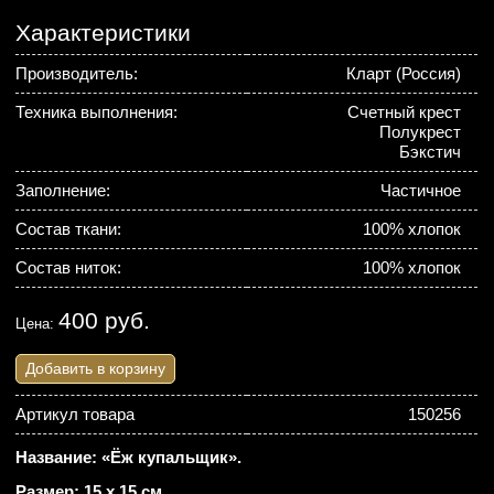
Характеристики
Производитель:
Кларт (Россия)
Техника выполнения:
Счетный крест
Полукрест
Бэкстич
Заполнение:
Частичное
Состав ткани:
100% хлопок
Состав ниток:
100% хлопок
400 руб.
Цена:
Добавить в корзину
Артикул товара
150256
Название: «Ёж купальщик».
Размер: 15 х 15 см