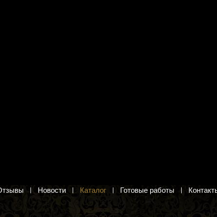
я вышивания Панна
Схема для вышивания цв. А3
Отдых на берегу реки"
"Домашняя коллекция" ДК-327
"Розы"
 сюжет. Набор для
рестом
Садовые розы. Схема для вышивания
крестом
б.
22 руб.
в корзину
Добавить в корзину
Отзывы
Новости
Каталог
Готовые работы
Контакт