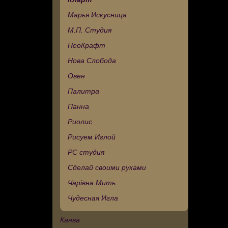
Марья Искусница
М.П. Студия
НеоКрафт
Нова Слобода
Овен
Палитра
Панна
Риолис
Рисуем Иглой
РС студия
Сделай своими руками
Чарівна Мить
Чудесная Игла
Канва