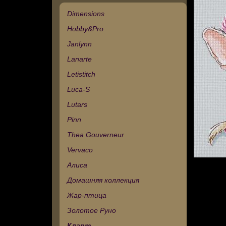
Dimensions
Hobby&Pro
Janlynn
Lanarte
Letistitch
Luca-S
Lutars
Pinn
Thea Gouverneur
Vervaco
Алиса
Домашняя коллекция
Жар-птица
Золотое Руно
Кларт