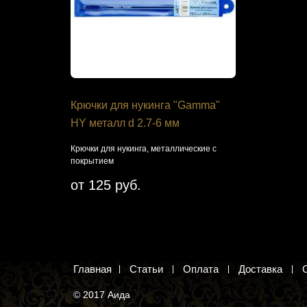
ection
Крючки для нукинга "Gamma"
Набор дл
HY металл d 2.7-6 мм
PS-1417 "
унком для
Крючки для нукинга, металлические с
Исторический
покрытием
вышивания к
от 125 руб.
2 699 ру
Добавить 
Главная
Статьи
Оплата
Доставка
© 2017 Аида