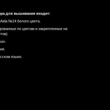
ора для вышивания входит:
Aida №14 белого цвета.
рованные по цветам и закрепленные на
етов)
a».
ия.
усском языке.