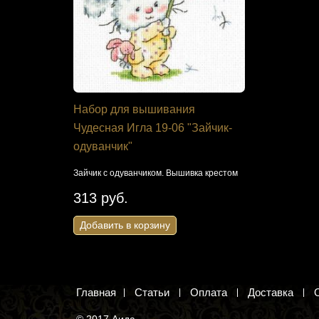
я Панна
Набор для вышивания
Набор дл
ом Пасхи»
Чудесная Игла 19-06 "Зайчик-
Студия КН
одуванчик"
яичко.
Метрика для 
Канва с рису
Зайчик с одуванчиком. Вышивка крестом
435 руб
313 руб.
Добавить 
Добавить в корзину
Главная
Статьи
Оплата
Доставка