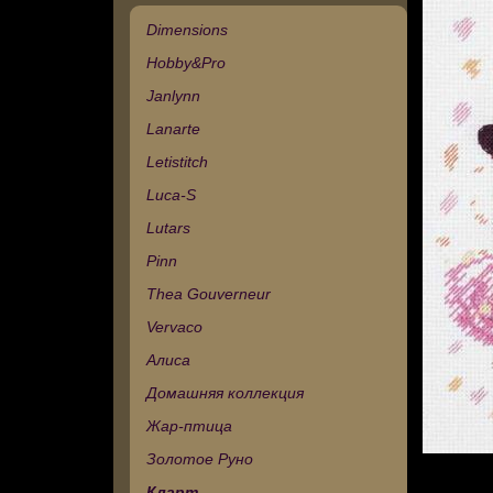
Dimensions
Hobby&Pro
Janlynn
Lanarte
Letistitch
Luca-S
Lutars
Pinn
Thea Gouverneur
Vervaco
Алиса
Домашняя коллекция
Жар-птица
Золотое Руно
Кларт