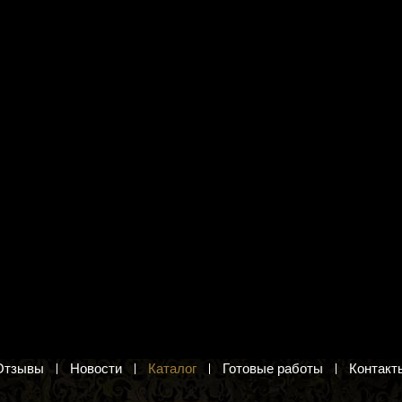
я вышивания М.П.
Набор для вышивания Нова
-452 "Я родилась"
Слобода Д 6171 "Св. Мц.
Титиана (Татьяна) Римская"
девочки. Вышивка крестом.
нком
Святая Татьяна Римская. Набор для
вышивания иконы бисером и
.
декоративными камнями
в корзину
1 197 руб.
Добавить в корзину
Отзывы
Новости
Каталог
Готовые работы
Контакт