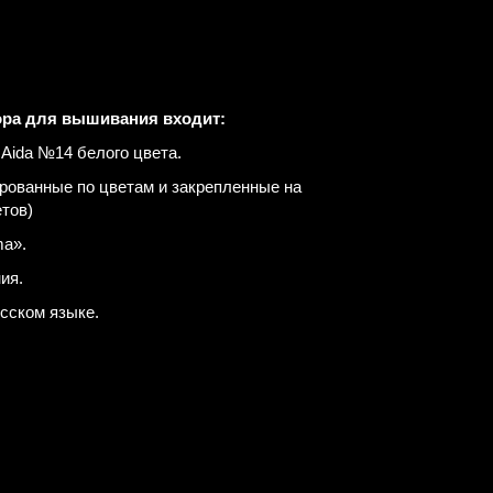
ора для вышивания входит:
Aida №14 белого цвета.
рованные по цветам и закрепленные на
етов)
a».
ия.
усском языке.