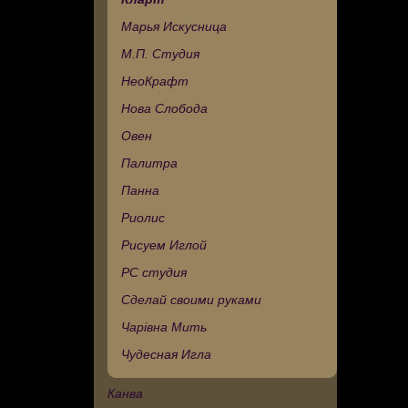
Марья Искусница
М.П. Студия
НеоКрафт
Нова Слобода
Овен
Палитра
Панна
Риолис
Рисуем Иглой
РС студия
Сделай своими руками
Чарівна Мить
Чудесная Игла
Канва