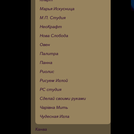
Марья Искусница
М.П. Студия
НеоКрафт
Нова Слобода
Овен
Палитра
Панна
Риолис
Рисуем Иглой
РС студия
Сделай своими руками
Чарівна Мить
Чудесная Игла
Канва