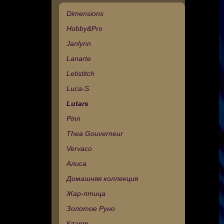
Dimensions
Hobby&Pro
Janlynn
Lanarte
Letistitch
Luca-S
Lutars
Pinn
Thea Gouverneur
Vervaco
Алиса
Домашняя коллекция
Жар-птица
Золотое Руно
Кларт