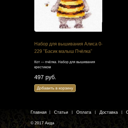
 лентами
Набор для вышивания Алиса 0-
Набор дл
изантемы
229 "Басик малыш Пчёлка"
JK-2285 "
Кот — пчёлка. Набор для вышивания
Сухоцветы. 
крестиком
водораствор
ентами.
497 руб.
324 руб
Добавить в корзину
Добавить 
Главная
Статьи
Оплата
Доставка
© 2017 Аида