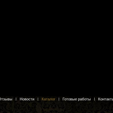
я вышивания Панна
Набор для вышивания Кларт 8-
Сухоцветы"
244 "Белеет парус"
Вышивка гладью по
Маяк. Набор для вышивания крестиком
имому флизелину.
364 руб.
.
Добавить в корзину
в корзину
Отзывы
Новости
Каталог
Готовые работы
Контакт