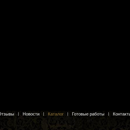
я вышивания Панна
Набор для вышивания Нова
Девушка с корзиной
Слобода ДК1105 "Санкт-
Петербург"
япке. Вышивка крестиком и
Ночной Санкт-Петербург. Набор для
вышивания бисером
б.
2 344 руб.
в корзину
Добавить в корзину
Отзывы
Новости
Каталог
Готовые работы
Контакт