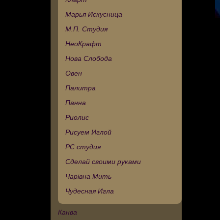
Марья Искусница
М.П. Студия
НеоКрафт
Нова Слобода
Овен
Палитра
Панна
Риолис
Рисуем Иглой
РС студия
Сделай своими руками
Чарівна Мить
Чудесная Игла
Канва