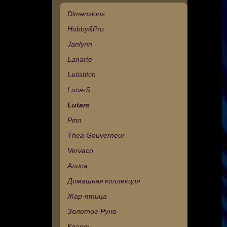
Dimensions
Hobby&Pro
Janlynn
Lanarte
Letistitch
Luca-S
Lutars
Pinn
Thea Gouverneur
Vervaco
Алиса
Домашняя коллекция
Жар-птица
Золотое Руно
Кларт