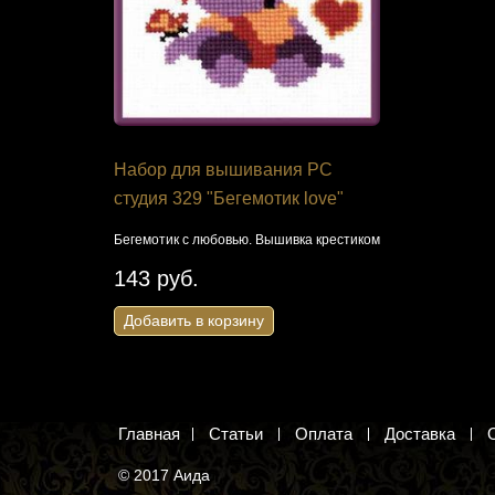
Набор для вышивания РС
Набор дл
студия 329 "Бегемотик love"
VH-1480 "
цветов"
шивания
Бегемотик с любовью. Вышивка крестиком
Девушка в шл
143 руб.
лентами
Добавить в корзину
3 580 ру
Добавить 
Главная
Статьи
Оплата
Доставка
© 2017 Аида