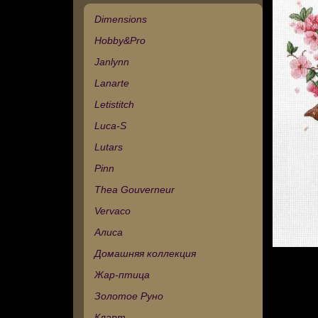
Dimensions
Hobby&Pro
Janlynn
Lanarte
Letistitch
Luca-S
Lutars
Pinn
Thea Gouverneur
Vervaco
Алиса
Домашняя коллекция
Жар-птица
Золотое Руно
Кларт