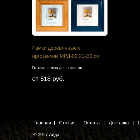
я Панна
Рамки деревянные с
Набор дл
оргстеклом МРД-02 21х30 см
Студия А-
 Венеции.
Готовая рамка для вышивки
Рыжая кошеч
том.
крестиком
от 518 руб.
1 521 ру
Добавить 
Главная
Статьи
Оплата
Доставка
© 2017 Аида