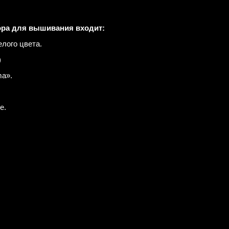
ора для вышивания входит:
лого цвета.
)
a».
е.