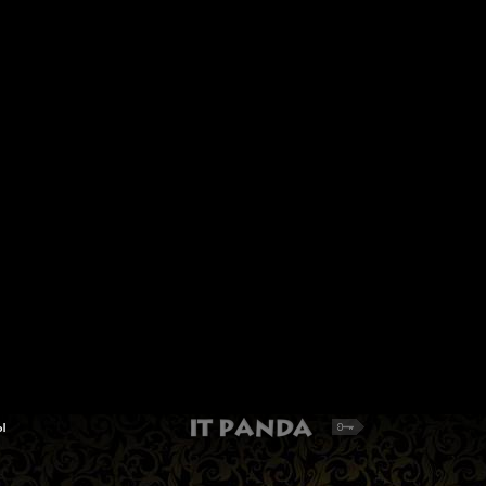
Набор для вышивания
Нитки для вышивания
Hobby&Pro Kids 270 "Панда"
мультиколор М120/2 
100% вискоза 5 x 365 
Панда. Вышивка крестиком по канве с
рисунком + пяльцы
Вискозные нитки для вышив
секционного крашения. Микс 
378 руб.
225 руб.
Добавить в корзину
Добавить в корзину
ы