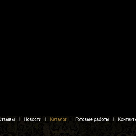
я вышивания М.П.
Набор для раскрашивания
001 "Мурмуазель"
Hobruk HS0450 "Тигрята"
ка. Набор для вышивания
Размер: 50 х 40 см.
935 руб.
б.
Добавить в корзину
в корзину
Отзывы
Новости
Каталог
Готовые работы
Контакт