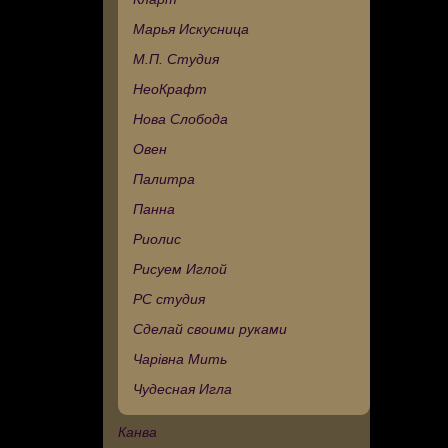
Марья Искусница
М.П. Студия
НеоКрафт
Нова Слобода
Овен
Палитра
Панна
Риолис
Рисуем Иглой
РС студия
Сделай своими руками
Чарівна Мить
Чудесная Игла
Канва