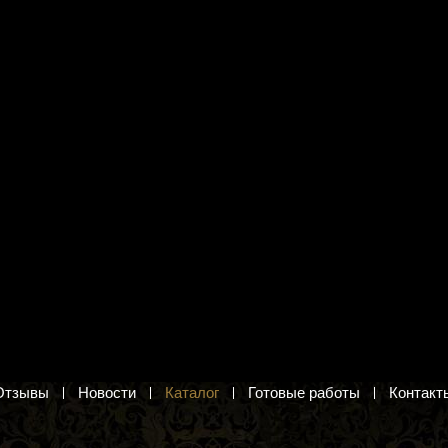
я вышивания бисером
Набор для вышивания М.П.
я Г-034 "Снежный
Студия КН-418 "Быстрая река"
Летний пейзаж. Вышивка крестом по
канве с рисунком
ого барса. Рисунок на ткани
ия бисером
525 руб.
.
Добавить в корзину
в корзину
Отзывы
Новости
Каталог
Готовые работы
Контакт