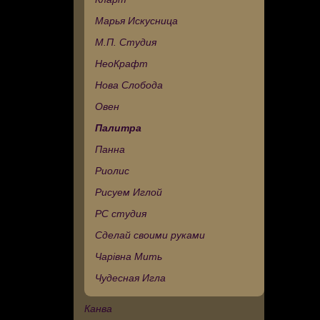
Марья Искусница
М.П. Студия
НеоКрафт
Нова Слобода
Овен
Палитра
Панна
Риолис
Рисуем Иглой
РС студия
Сделай своими руками
Чарівна Мить
Чудесная Игла
Канва