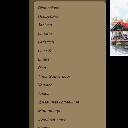
Dimensions
Hobby&Pro
Janlynn
Lanarte
Letistitch
Luca-S
Lutars
Pinn
Thea Gouverneur
Vervaco
Алиса
Домашняя коллекция
Жар-птица
Золотое Руно
Кларт