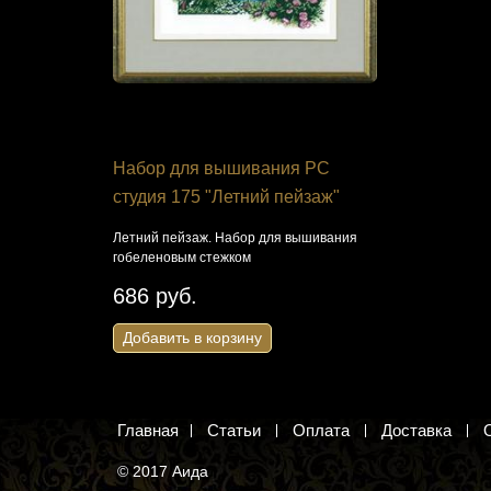
 Кларт 7-
Набор для вышивания РС
Ткань дл
х»
студия 175 "Летний пейзаж"
М.П.Студи
барс"
ивка
Летний пейзаж. Набор для вышивания
гобеленовым стежком
Взгляд снежн
для вышиван
686 руб.
199 руб
Добавить в корзину
Добавить 
Главная
Статьи
Оплата
Доставка
© 2017 Аида